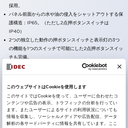
採用。
パネル前面からの水や油の侵入をシャットアウトする保
護構造：IP65。（ただし2点押ボタンスイッチは
IP40）
2つの独立した動作の押ボタンスイッチと表示灯の3つ
の機能を1つのスイッチで可能にした2点押ボタンスイッ
チも完備。
ワールドワイドなニーズに対応する各種電圧を完備。
1つで6色の役をこなすLED球（LSRD球）。これまで色
ごとに分かれていたLED球を、1色のLED球で各色を表
このウェブサイトはCookieを使用します
現できるようにしました。
このサイトではCookieを使って、ユーザーに合わせたコ
カラーユニバーサルデザインに対応。
ンテンツや広告の表示、トラフィックの分析を行ってい
表示灯（角平形）の点灯/消灯の認識および、点灯時の
ます。またユーザーによるサイトの利用状況についても
情報を収集し、ソーシャルメディアや広告配信、データ
ランプ色の識別（ B-190 参照）が対応。
解析の各サードパーティに情報を共有しています。ここ
ISO 3864-4安全色に対応。危険時や緊急事態時の色表