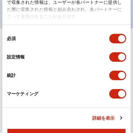
で収集された情報は、ユーザーが各パートナーに提供し
現がより明確・鮮明で、より多くの方が識別可能に。
た際に収集された情報と組み合わされ、各パートナーに
よって使用されることがあります。
同
必須
意
+
仕様
すべて展開
の
選
形状仕様
設定情報
択
電気的仕様(照光部定格)
統計
環境仕様
マーケティング
機械的仕様
詳細を表示
取付設置仕様