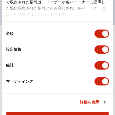
で収集された情報は、ユーザーが各パートナーに提供し
現がより明確・鮮明で、より多くの方が識別可能に。
た際に収集された情報と組み合わされ、各パートナーに
よって使用されることがあります。
同
必須
意
+
仕様
すべて展開
の
選
形状仕様
設定情報
択
電気的仕様(照光部定格)
統計
環境仕様
マーケティング
機械的仕様
詳細を表示
取付設置仕様