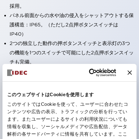
採用。
パネル前面からの水や油の侵入をシャットアウトする保
護構造：IP65。（ただし2点押ボタンスイッチは
IP40）
2つの独立した動作の押ボタンスイッチと表示灯の3つ
の機能を1つのスイッチで可能にした2点押ボタンスイッ
チも完備。
ワールドワイドなニーズに対応する各種電圧を完備。
1つで6色の役をこなすLED球（LSRD球）。これまで色
ごとに分かれていたLED球を、1色のLED球で各色を表
このウェブサイトはCookieを使用します
現できるようにしました。
このサイトではCookieを使って、ユーザーに合わせたコ
カラーユニバーサルデザインに対応。
ンテンツや広告の表示、トラフィックの分析を行ってい
表示灯（角平形）の点灯/消灯の認識および、点灯時の
ます。またユーザーによるサイトの利用状況についても
情報を収集し、ソーシャルメディアや広告配信、データ
ランプ色の識別（ B-190 参照）が対応。
解析の各サードパーティに情報を共有しています。ここ
ISO 3864-4安全色に対応。危険時や緊急事態時の色表