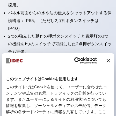
採用。
パネル前面からの水や油の侵入をシャットアウトする保
護構造：IP65。（ただし2点押ボタンスイッチは
IP40）
2つの独立した動作の押ボタンスイッチと表示灯の3つ
の機能を1つのスイッチで可能にした2点押ボタンスイッ
チも完備。
ワールドワイドなニーズに対応する各種電圧を完備。
1つで6色の役をこなすLED球（LSRD球）。これまで色
ごとに分かれていたLED球を、1色のLED球で各色を表
このウェブサイトはCookieを使用します
現できるようにしました。
このサイトではCookieを使って、ユーザーに合わせたコ
カラーユニバーサルデザインに対応。
ンテンツや広告の表示、トラフィックの分析を行ってい
表示灯（角平形）の点灯/消灯の認識および、点灯時の
ます。またユーザーによるサイトの利用状況についても
情報を収集し、ソーシャルメディアや広告配信、データ
ランプ色の識別（ B-190 参照）が対応。
解析の各サードパーティに情報を共有しています。ここ
ISO 3864-4安全色に対応。危険時や緊急事態時の色表