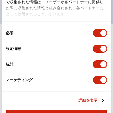
で収集された情報は、ユーザーが各パートナーに提供し
現がより明確・鮮明で、より多くの方が識別可能に。
た際に収集された情報と組み合わされ、各パートナーに
よって使用されることがあります。
同
必須
意
+
仕様
すべて展開
の
選
形状仕様
設定情報
択
電気的仕様(照光部定格)
統計
環境仕様
マーケティング
機械的仕様
詳細を表示
取付設置仕様