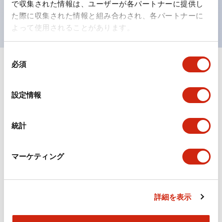
で収集された情報は、ユーザーが各パートナーに提供し
現がより明確・鮮明で、より多くの方が識別可能に。
た際に収集された情報と組み合わされ、各パートナーに
よって使用されることがあります。
同
必須
意
+
仕様
すべて展開
の
選
形状仕様
設定情報
択
電気的仕様(照光部定格)
統計
環境仕様
マーケティング
機械的仕様
詳細を表示
取付設置仕様