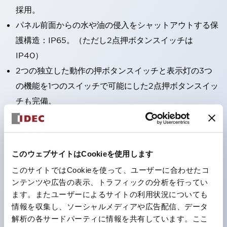
採用。
パネル前面からの水や油の侵入をシャットアウトする保
護構造：IP65。（ただし2点押ボタンスイッチは
IP40）
2つの独立した動作の押ボタンスイッチと表示灯の3つ
の機能を1つのスイッチで可能にした2点押ボタンスイッ
チも完備。
ワールドワイドなニーズに対応する各種電圧を完備。
1つで6色の役をこなすLED球（LSRD球）。これまで色
ごとに分かれていたLED球を、1色のLED球で各色を表
このウェブサイトはCookieを使用します
現できるようにしました。
このサイトではCookieを使って、ユーザーに合わせたコ
カラーユニバーサルデザインに対応。
ンテンツや広告の表示、トラフィックの分析を行ってい
表示灯（角平形）の点灯/消灯の認識および、点灯時の
ます。またユーザーによるサイトの利用状況についても
情報を収集し、ソーシャルメディアや広告配信、データ
ランプ色の識別（ B-190 参照）が対応。
解析の各サードパーティに情報を共有しています。ここ
ISO 3864-4安全色に対応。危険時や緊急事態時の色表