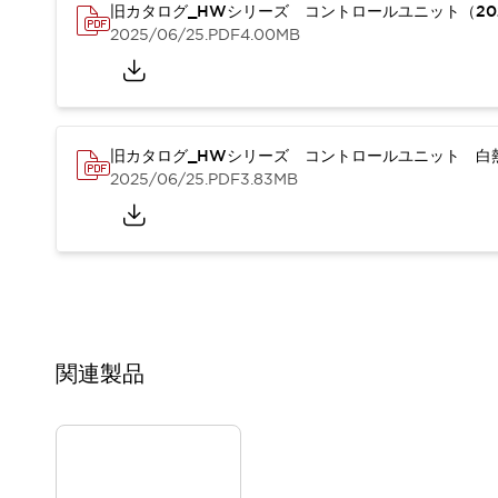
重量物搬送アシスト
旧カタログ_HWシリーズ コントロールユニット（20
2025/06/25
.PDF
4.00MB
COLLABORATIVE ROBOTS
SWD搭載 AMR開発キット
防爆ソリューション
「防爆受注製品」のご提案
防爆技術への取り組み
旧カタログ_HWシリーズ コントロールユニット 白熱
防爆関連の法律・政令・省令
2025/06/25
.PDF
3.83MB
防爆安全セミナー
アプリケーション・事例
防爆技術
一覧を表示する
プリント基板製品ソリューション
商品箱詰め装置
人と機械の接点を清潔に
一覧を表示する
関連製品
ダウンロード
デジタルカタログ
RoHS指令への取り組み
規格認証製品
ソフトウェアダウンロード
Automation Organizer