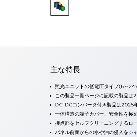
一覧を表示する
モビリティソリューション
セーフティホイールドライブ（SWD）
アシストホイールドライブ（AWD）
一覧を表示する
業界別
AGV/AMR
タブレットに安全機能を追加
安全対策の死角をなくし人身事故を防ぐ
主な特長
人とAGVとの突発的な接触への対策
無人搬送車の低床化と安全性を両立
この表示器がAGVに向く理由
移動式ロボットの安全対策
照光ユニットの低電圧タイプ(6～24
一覧を表示する
この製品一覧ページに記載の製品は20
自動車
DC-DCコンバータ付き製品は2025
ロボットに潜むリスクを徹底検証
安全柵内の人的被害を削減
大型表示灯の統一で工数削減
小型装置の安全対策
一体構造の端子カバー、安全性を極
水素ステーションに信頼のおける防爆対策を
接点部をセルフクリーニングするロ
E-モビリティの時代にむけて
パネル前面からの水や油の侵入をシャッ
リチウムイオン電池製造における金属（主に銅）混入対策