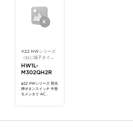
スマートリレー専用プログラミングソフトウェア
オートメーション製品プログラミングソフトウェア
安全製品
センシング製品
モーターライズドシステム
一覧を表示する
脆弱性レポート
一覧を表示する
新着情報
オンラインセミナー
Φ22 HWシリーズ
安全・防爆セミナー
（ねじ端子タイ
e-ラーニング
プ/2025年6月版
HW1L-
新カタログモデ
プログラミングセミナー
M302QH2R
ル）
お困りごと解決セミナー
共催オンラインセミナー
φ22 HWシリーズ 照光
押ボタンスイッチ 中形
一覧を表示する
モメンタリ AC
展示会
キャンペーン
100/110V
動画チャンネル
技術コラム
IDEC ニュースレター
サポート