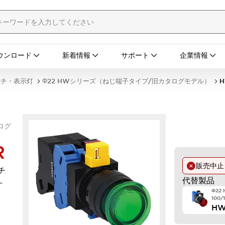
ウンロード
新着情報
サポート
企業情報
ッチ・表示灯
Φ22 HWシリーズ（ねじ端子タイプ/旧カタログモデル）
H
ログ
R
販売中
チ
代替製品
-
Φ22
100/
HW