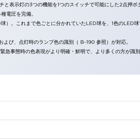
チと表示灯の3つの機能を1つのスイッチで可能にした2点押ボ
各種電圧を完備。
RD球）。これまで色ごとに分かれていたLED球を、1色のLE
。
よび、点灯時のランプ色の識別（ B-190 参照）が対応。
険時や緊急事態時の色表現がより明確・鮮明で、より多くの方が識