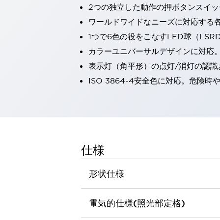
2つの独立した動作の押ボタンスイッ
一覧を表示する
工作機械
ワールドワイドなニーズに対応する
タッチパネルを市販タブレットに置き換えてコストダウン
1つで6色の役をこなすLED球（LS
小型の5,000Ｎの堅牢性に優れた安全スイッチで耐久性アップ
カラーユニバーサルデザインに対応
装置のコンパクト化につながる回路設計
表示灯（角平形）の点灯/消灯の認識お
工作機械のコスト削減のコツ
工作機械に小型化の可能性を見出す
ISO 3864-4安全色に対応。危
デザイン視点で工作機械の付加価値をアップ
このLED照明が工作機械のワークに向く理由
機器の故障につながる「瞬停」を防ぐ
フラット照明で綺麗な加工面を確認
イネーブル装置で安全性を強化
一覧を表示する
仕様
ロボット
ティーチングペンダントを市販タブレットに置き換えるには
形状仕様
人とロボットの協働作業を一層安全で効率的に
協働ロボットのポテンシャルを発揮する安全対策
一覧を表示する
電気的仕様(照光部定格)
半導体