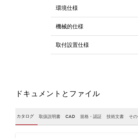
本質的な対策で爆発事故のリスクを抑える
環境仕様
半導体製造装置の設計自由度を高める方法
ダウンタイムを長引かせるスイッチ交換を瞬時に
安全規格への対応
機械的仕様
危険性の低い機械にカテゴリ2安全リレーモジュールの選択を
光電センサでは実現できなかった工数を削減する手段とは？
取付設置仕様
一覧を表示する
業界別
一覧を表示する
ソリューション
安全、そしてその先へ
IDECの安全コンセプト
IDECの協調安全/Safety2.0
安全に関する法令・規格
ドキュメントとファイル
基礎からわかる安全機器講座
安全セミナー/安全コンサルティング
SISTEMAとは
一覧を表示する
カタログ
取扱説明書
CAD
規格・認証
技術文書
その
IIoT対応デバイス
RFID認証
制御パネルレス
AGV/AMRの開発&導入促進