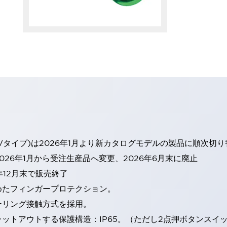
Vタイプ)は2026年1月より新カタログモデルの製品に順次切
26年1月から受注生産品へ変更、2026年6月末に廃止
年12月末で販売終了
めたフィンガープロテクション。
ーリング接触方式を採用。
トアウトする保護構造：IP65。（ただし2点押ボタンスイッチ