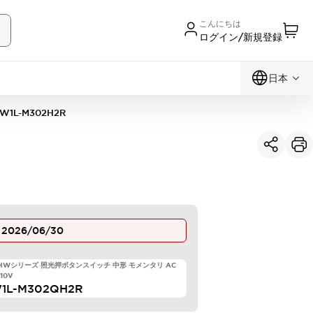
こんにちは
ログイン/新規登録
日本
W1L-M302H2R
止
2026/06/30
 HWシリーズ 照光押ボタンスイッチ 中形 モメンタリ AC
110V
1L-M302QH2R