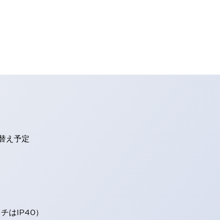
り替え予定
はIP40）