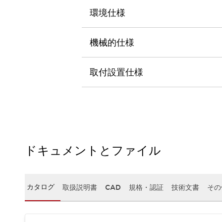
本質的な対策で爆発事故のリスクを抑える
環境仕様
半導体製造装置の設計自由度を高める方法
ダウンタイムを長引かせるスイッチ交換を瞬時に
安全規格への対応
機械的仕様
危険性の低い機械にカテゴリ2安全リレーモジュールの選択を
光電センサでは実現できなかった工数を削減する手段とは？
取付設置仕様
一覧を表示する
業界別
一覧を表示する
ソリューション
安全、そしてその先へ
IDECの安全コンセプト
IDECの協調安全/Safety2.0
安全に関する法令・規格
ドキュメントとファイル
基礎からわかる安全機器講座
安全セミナー/安全コンサルティング
SISTEMAとは
一覧を表示する
カタログ
取扱説明書
CAD
規格・認証
技術文書
その
IIoT対応デバイス
RFID認証
制御パネルレス
AGV/AMRの開発&導入促進