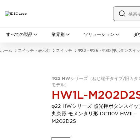
すべての製品
すべての製品
業界別
ソリューション
ダ
スイッチ・表示灯
スイッチ
表示灯・ブザー
ホーム
スイッチ・表示灯
スイッチ
Φ22・Φ25・Φ30 押ボタンスイ
一覧を表示する
安全・防爆機器
安全機器
防爆機器
一覧を表示する
インダストリアルコンポーネンツ
Φ22 HWシリーズ（ねじ端子タイプ/旧カタ
リレー・タイマ
端子台
電源機器
モデル）
HW1L-M202D2
サーキットプロテクタ
LED照明
一覧を表示する
φ22 HWシリーズ 照光押ボタンスイッ
オートメーション
丸突形 モメンタリ形 DC110V HW1L-
PLC
プログラマブル表示器
M202D2S
産業用イーサネット
一覧を表示する
センシング
センサ
自動認識
イオナイザ