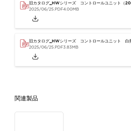
重量物搬送アシスト
旧カタログ_HWシリーズ コントロールユニット（20
2025/06/25
.PDF
4.00MB
COLLABORATIVE ROBOTS
SWD搭載 AMR開発キット
防爆ソリューション
「防爆受注製品」のご提案
防爆技術への取り組み
旧カタログ_HWシリーズ コントロールユニット 白熱
防爆関連の法律・政令・省令
2025/06/25
.PDF
3.83MB
防爆安全セミナー
アプリケーション・事例
防爆技術
一覧を表示する
プリント基板製品ソリューション
商品箱詰め装置
人と機械の接点を清潔に
一覧を表示する
関連製品
ダウンロード
デジタルカタログ
RoHS指令への取り組み
規格認証製品
ソフトウェアダウンロード
Automation Organizer