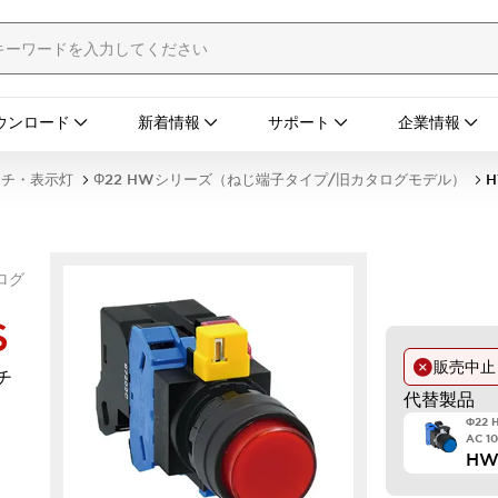
ウンロード
新着情報
サポート
企業情報
ッチ・表示灯
Φ22 HWシリーズ（ねじ端子タイプ/旧カタログモデル）
H
ログ
S
販売中
チ
代替製品
Φ22
AC 1
HW