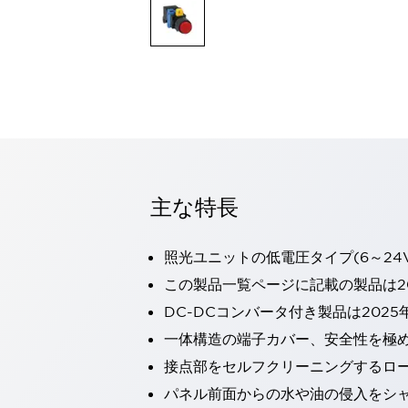
一覧を表示する
モビリティソリューション
セーフティホイールドライブ（SWD）
アシストホイールドライブ（AWD）
一覧を表示する
業界別
AGV/AMR
タブレットに安全機能を追加
安全対策の死角をなくし人身事故を防ぐ
主な特長
人とAGVとの突発的な接触への対策
無人搬送車の低床化と安全性を両立
この表示器がAGVに向く理由
移動式ロボットの安全対策
照光ユニットの低電圧タイプ(6～24
一覧を表示する
この製品一覧ページに記載の製品は20
自動車
DC-DCコンバータ付き製品は2025
ロボットに潜むリスクを徹底検証
安全柵内の人的被害を削減
大型表示灯の統一で工数削減
小型装置の安全対策
一体構造の端子カバー、安全性を極
水素ステーションに信頼のおける防爆対策を
接点部をセルフクリーニングするロ
E-モビリティの時代にむけて
パネル前面からの水や油の侵入をシャッ
リチウムイオン電池製造における金属（主に銅）混入対策