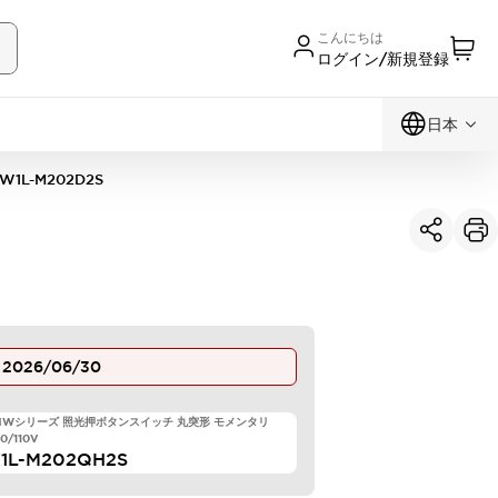
こんにちは
ログイン/新規登録
日本
W1L-M202D2S
止
2026/06/30
 HWシリーズ 照光押ボタンスイッチ 丸突形 モメンタリ
00/110V
1L-M202QH2S