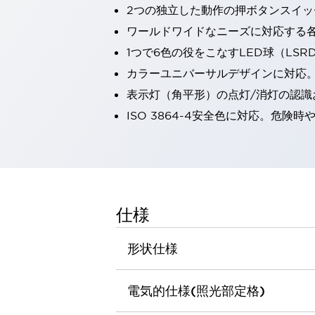
2つの独立した動作の押ボタンスイッ
一覧を表示する
工作機械
ワールドワイドなニーズに対応する
タッチパネルを市販タブレットに置き換えてコストダウン
1つで6色の役をこなすLED球（LS
小型の5,000Ｎの堅牢性に優れた安全スイッチで耐久性アップ
カラーユニバーサルデザインに対応
装置のコンパクト化につながる回路設計
表示灯（角平形）の点灯/消灯の認識お
工作機械のコスト削減のコツ
工作機械に小型化の可能性を見出す
ISO 3864-4安全色に対応。危
デザイン視点で工作機械の付加価値をアップ
このLED照明が工作機械のワークに向く理由
機器の故障につながる「瞬停」を防ぐ
フラット照明で綺麗な加工面を確認
イネーブル装置で安全性を強化
一覧を表示する
仕様
ロボット
ティーチングペンダントを市販タブレットに置き換えるには
形状仕様
人とロボットの協働作業を一層安全で効率的に
協働ロボットのポテンシャルを発揮する安全対策
一覧を表示する
電気的仕様(照光部定格)
半導体