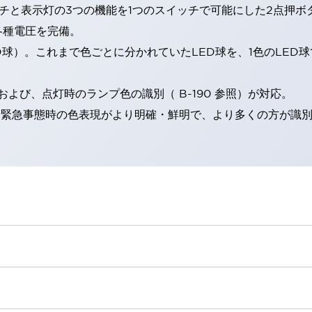
チと表示灯の3つの機能を1つのスイッチで可能にした2点押ボ
各種電圧を完備。
RD球）。これまで色ごとに分かれていたLED球を、1色のLE
。
よび、点灯時のランプ色の識別（ B-190 参照）が対応。
険時や緊急事態時の色表現がより明確・鮮明で、より多くの方が識