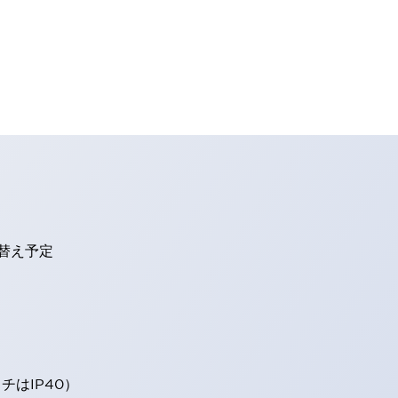
り替え予定
はIP40）