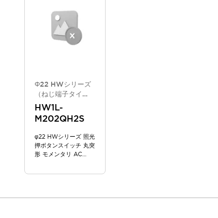
スマートリレー専用プログラミングソフトウェア
オートメーション製品プログラミングソフトウェア
安全製品
センシング製品
モーターライズドシステム
一覧を表示する
脆弱性レポート
一覧を表示する
新着情報
オンラインセミナー
Φ22 HWシリーズ
安全・防爆セミナー
（ねじ端子タイ
e-ラーニング
プ/2025年6月版
HW1L-
新カタログモデ
プログラミングセミナー
M202QH2S
ル）
お困りごと解決セミナー
共催オンラインセミナー
φ22 HWシリーズ 照光
押ボタンスイッチ 丸突
一覧を表示する
形 モメンタリ AC
展示会
キャンペーン
100/110V
動画チャンネル
技術コラム
IDEC ニュースレター
サポート