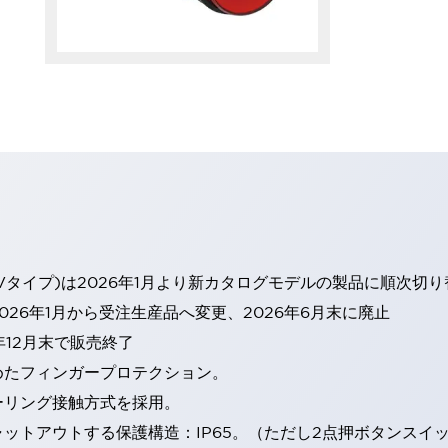
Vタイプ)は2026年1月より新カタログモデルの製品に順次切
26年1月から受注生産品へ変更、2026年6月末に廃止
年12月末で販売終了
めたフィンガープロテクション。
ーリング接触方式を採用。
トアウトする保護構造：IP65。（ただし2点押ボタンスイッチ