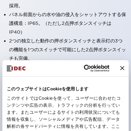
採用。
パネル前面からの水や油の侵入をシャットアウトする保
護構造：IP65。（ただし2点押ボタンスイッチは
IP40）
2つの独立した動作の押ボタンスイッチと表示灯の3つ
の機能を1つのスイッチで可能にした2点押ボタンスイッ
チも完備。
ワールドワイドなニーズに対応する各種電圧を完備。
1つで6色の役をこなすLED球（LSRD球）。これまで色
ごとに分かれていたLED球を、1色のLED球で各色を表
このウェブサイトはCookieを使用します
現できるようにしました。
このサイトではCookieを使って、ユーザーに合わせたコ
カラーユニバーサルデザインに対応。
ンテンツや広告の表示、トラフィックの分析を行ってい
表示灯（角平形）の点灯/消灯の認識および、点灯時の
ます。またユーザーによるサイトの利用状況についても
情報を収集し、ソーシャルメディアや広告配信、データ
ランプ色の識別（ B-190 参照）が対応。
解析の各サードパーティに情報を共有しています。ここ
ISO 3864-4安全色に対応。危険時や緊急事態時の色表