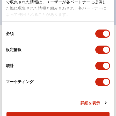
で収集された情報は、ユーザーが各パートナーに提供し
現がより明確・鮮明で、より多くの方が識別可能に。
た際に収集された情報と組み合わされ、各パートナーに
よって使用されることがあります。
同
必須
意
+
仕様
すべて展開
の
選
形状仕様
設定情報
択
電気的仕様(照光部定格)
統計
環境仕様
マーケティング
機械的仕様
詳細を表示
取付設置仕様