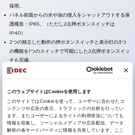
採用。
パネル前面からの水や油の侵入をシャットアウトする保
護構造：IP65。（ただし2点押ボタンスイッチは
IP40）
2つの独立した動作の押ボタンスイッチと表示灯の3つ
の機能を1つのスイッチで可能にした2点押ボタンスイッ
チも完備。
ワールドワイドなニーズに対応する各種電圧を完備。
1つで6色の役をこなすLED球（LSRD球）。これまで色
ごとに分かれていたLED球を、1色のLED球で各色を表
このウェブサイトはCookieを使用します
現できるようにしました。
このサイトではCookieを使って、ユーザーに合わせたコ
カラーユニバーサルデザインに対応。
ンテンツや広告の表示、トラフィックの分析を行ってい
表示灯（角平形）の点灯/消灯の認識および、点灯時の
ます。またユーザーによるサイトの利用状況についても
情報を収集し、ソーシャルメディアや広告配信、データ
ランプ色の識別（ B-190 参照）が対応。
解析の各サードパーティに情報を共有しています。ここ
ISO 3864-4安全色に対応。危険時や緊急事態時の色表