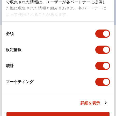
で収集された情報は、ユーザーが各パートナーに提供し
現がより明確・鮮明で、より多くの方が識別可能に。
た際に収集された情報と組み合わされ、各パートナーに
よって使用されることがあります。
同
必須
意
+
仕様
すべて展開
の
選
形状仕様
設定情報
択
電気的仕様(照光部定格)
統計
環境仕様
マーケティング
機械的仕様
詳細を表示
取付設置仕様