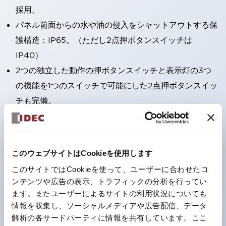
採用。
パネル前面からの水や油の侵入をシャットアウトする保
護構造：IP65。（ただし2点押ボタンスイッチは
IP40）
2つの独立した動作の押ボタンスイッチと表示灯の3つ
の機能を1つのスイッチで可能にした2点押ボタンスイッ
チも完備。
ワールドワイドなニーズに対応する各種電圧を完備。
1つで6色の役をこなすLED球（LSRD球）。これまで色
ごとに分かれていたLED球を、1色のLED球で各色を表
このウェブサイトはCookieを使用します
現できるようにしました。
このサイトではCookieを使って、ユーザーに合わせたコ
カラーユニバーサルデザインに対応。
ンテンツや広告の表示、トラフィックの分析を行ってい
表示灯（角平形）の点灯/消灯の認識および、点灯時の
ます。またユーザーによるサイトの利用状況についても
情報を収集し、ソーシャルメディアや広告配信、データ
ランプ色の識別（ B-190 参照）が対応。
解析の各サードパーティに情報を共有しています。ここ
ISO 3864-4安全色に対応。危険時や緊急事態時の色表