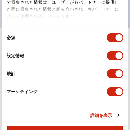
で収集された情報は、ユーザーが各パートナーに提供し
現がより明確・鮮明で、より多くの方が識別可能に。
た際に収集された情報と組み合わされ、各パートナーに
よって使用されることがあります。
同
必須
意
+
仕様
すべて展開
の
選
形状仕様
設定情報
択
電気的仕様(照光部定格)
統計
環境仕様
マーケティング
機械的仕様
詳細を表示
取付設置仕様