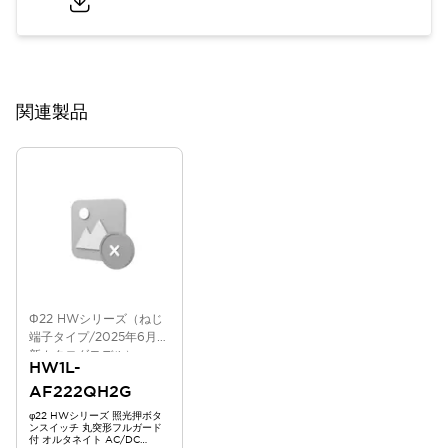
関連製品
Φ22 HWシリーズ（ねじ
端子タイプ/2025年6月版
新カタログモデル）
HW1L-
AF222QH2G
φ22 HWシリーズ 照光押ボタ
ンスイッチ 丸突形フルガード
付 オルタネイト AC/DC