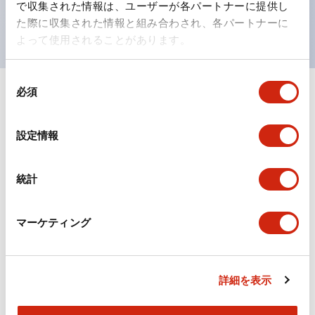
で収集された情報は、ユーザーが各パートナーに提供し
現がより明確・鮮明で、より多くの方が識別可能に。
た際に収集された情報と組み合わされ、各パートナーに
よって使用されることがあります。
同
必須
意
+
仕様
すべて展開
の
選
形状仕様
設定情報
択
電気的仕様(照光部定格)
統計
環境仕様
マーケティング
機械的仕様
詳細を表示
取付設置仕様