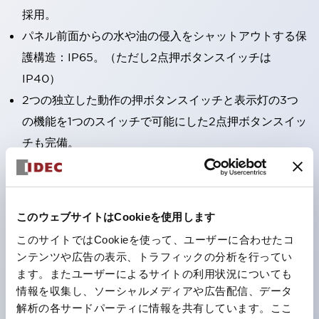
採用。
パネル前面からの水や油の侵入をシャットアウトする保
護構造：IP65。（ただし2点押ボタンスイッチは
IP40）
2つの独立した動作の押ボタンスイッチと表示灯の3つ
の機能を1つのスイッチで可能にした2点押ボタンスイッ
チも完備。
ワールドワイドなニーズに対応する各種電圧を完備。
1つで6色の役をこなすLED球（LSRD球）。これまで色
ごとに分かれていたLED球を、1色のLED球で各色を表
このウェブサイトはCookieを使用します
現できるようにしました。
このサイトではCookieを使って、ユーザーに合わせたコ
カラーユニバーサルデザインに対応。
ンテンツや広告の表示、トラフィックの分析を行ってい
表示灯（角平形）の点灯/消灯の認識および、点灯時の
ます。またユーザーによるサイトの利用状況についても
情報を収集し、ソーシャルメディアや広告配信、データ
ランプ色の識別（ B-190 参照）が対応。
解析の各サードパーティに情報を共有しています。ここ
ISO 3864-4安全色に対応。危険時や緊急事態時の色表