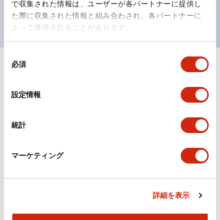
で収集された情報は、ユーザーが各パートナーに提供し
現がより明確・鮮明で、より多くの方が識別可能に。
た際に収集された情報と組み合わされ、各パートナーに
よって使用されることがあります。
同
必須
意
+
仕様
すべて展開
の
選
形状仕様
設定情報
択
電気的仕様(照光部定格)
統計
環境仕様
マーケティング
機械的仕様
詳細を表示
取付設置仕様