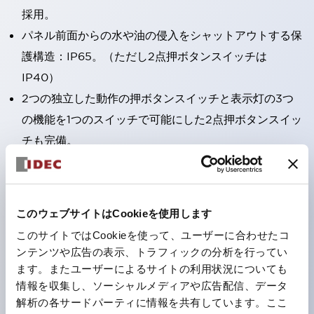
採用。
パネル前面からの水や油の侵入をシャットアウトする保
護構造：IP65。（ただし2点押ボタンスイッチは
IP40）
2つの独立した動作の押ボタンスイッチと表示灯の3つ
の機能を1つのスイッチで可能にした2点押ボタンスイッ
チも完備。
ワールドワイドなニーズに対応する各種電圧を完備。
1つで6色の役をこなすLED球（LSRD球）。これまで色
ごとに分かれていたLED球を、1色のLED球で各色を表
このウェブサイトはCookieを使用します
現できるようにしました。
このサイトではCookieを使って、ユーザーに合わせたコ
カラーユニバーサルデザインに対応。
ンテンツや広告の表示、トラフィックの分析を行ってい
表示灯（角平形）の点灯/消灯の認識および、点灯時の
ます。またユーザーによるサイトの利用状況についても
情報を収集し、ソーシャルメディアや広告配信、データ
ランプ色の識別（ B-190 参照）が対応。
解析の各サードパーティに情報を共有しています。ここ
ISO 3864-4安全色に対応。危険時や緊急事態時の色表