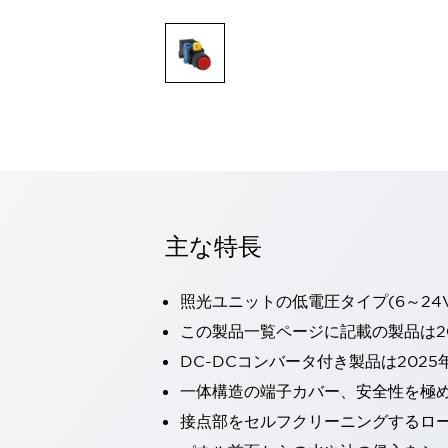
一覧を表示する
モビリティソリューション
セーフティホイールドライブ（SWD）
アシストホイールドライブ（AWD）
一覧を表示する
業界別
AGV/AMR
タブレットに安全機能を追加
安全対策の死角をなくし人身事故を防ぐ
人とAGVとの突発的な接触への対策
主な特長
無人搬送車の低床化と安全性を両立
この表示器がAGVに向く理由
移動式ロボットの安全対策
一覧を表示する
照光ユニットの低電圧タイプ(6～24
自動車
この製品一覧ページに記載の製品は20
ロボットに潜むリスクを徹底検証
安全柵内の人的被害を削減
DC-DCコンバータ付き製品は2025
大型表示灯の統一で工数削減
小型装置の安全対策
一体構造の端子カバー、安全性を極
水素ステーションに信頼のおける防爆対策を
E-モビリティの時代にむけて
接点部をセルフクリーニングするロ
リチウムイオン電池製造における金属（主に銅）混入対策