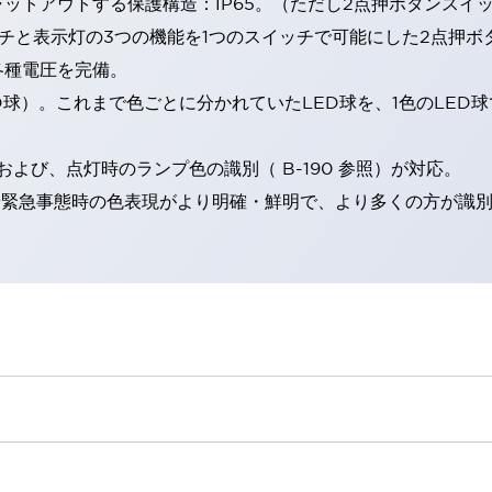
トアウトする保護構造：IP65。（ただし2点押ボタンスイッチ
チと表示灯の3つの機能を1つのスイッチで可能にした2点押ボ
各種電圧を完備。
RD球）。これまで色ごとに分かれていたLED球を、1色のLE
。
よび、点灯時のランプ色の識別（ B-190 参照）が対応。
険時や緊急事態時の色表現がより明確・鮮明で、より多くの方が識