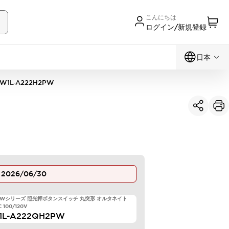
こんにちは
ログイン/新規登録
日本
W1L-A222H2PW
止
2026/06/30
 HWシリーズ 照光押ボタンスイッチ 丸突形 オルタネイト
 100/120V
1L-A222QH2PW