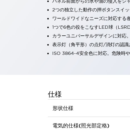
パネル前面からの水や油の侵入をシャッ
一覧を表示する
2つの独立した動作の押ボタンスイッ
工作機械
ワールドワイドなニーズに対応する
タッチパネルを市販タブレットに置き換えてコストダウン
小型の5,000Ｎの堅牢性に優れた安全スイッチで耐久性アップ
1つで6色の役をこなすLED球（LS
装置のコンパクト化につながる回路設計
カラーユニバーサルデザインに対応
工作機械のコスト削減のコツ
表示灯（角平形）の点灯/消灯の認識お
工作機械に小型化の可能性を見出す
ISO 3864-4安全色に対応。危
デザイン視点で工作機械の付加価値をアップ
このLED照明が工作機械のワークに向く理由
機器の故障につながる「瞬停」を防ぐ
フラット照明で綺麗な加工面を確認
イネーブル装置で安全性を強化
一覧を表示する
ロボット
仕様
ティーチングペンダントを市販タブレットに置き換えるには
人とロボットの協働作業を一層安全で効率的に
形状仕様
協働ロボットのポテンシャルを発揮する安全対策
一覧を表示する
半導体
電気的仕様(照光部定格)