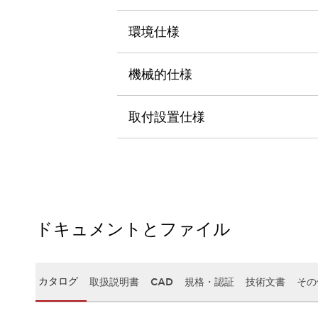
本質的な対策で爆発事故のリスクを抑える
半導体製造装置の設計自由度を高める方法
環境仕様
ダウンタイムを長引かせるスイッチ交換を瞬時に
安全規格への対応
危険性の低い機械にカテゴリ2安全リレーモジュールの選択を
機械的仕様
光電センサでは実現できなかった工数を削減する手段とは？
一覧を表示する
取付設置仕様
業界別
一覧を表示する
ソリューション
安全、そしてその先へ
IDECの安全コンセプト
IDECの協調安全/Safety2.0
安全に関する法令・規格
基礎からわかる安全機器講座
ドキュメントとファイル
安全セミナー/安全コンサルティング
SISTEMAとは
一覧を表示する
IIoT対応デバイス
RFID認証
カタログ
取扱説明書
CAD
規格・認証
技術文書
その
制御パネルレス
AGV/AMRの開発&導入促進