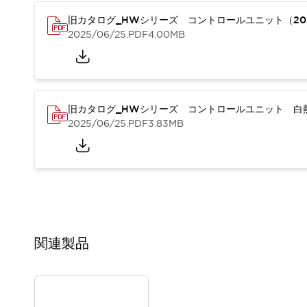
重量物搬送アシスト
旧カタログ_HWシリーズ コントロールユニット（20
COLLABORATIVE ROBOTS
2025/06/25
.PDF
4.00MB
SWD搭載 AMR開発キット
防爆ソリューション
「防爆受注製品」のご提案
防爆技術への取り組み
防爆関連の法律・政令・省令
旧カタログ_HWシリーズ コントロールユニット 白熱
防爆安全セミナー
2025/06/25
.PDF
3.83MB
アプリケーション・事例
防爆技術
一覧を表示する
プリント基板製品ソリューション
商品箱詰め装置
人と機械の接点を清潔に
一覧を表示する
ダウンロード
関連製品
デジタルカタログ
RoHS指令への取り組み
規格認証製品
ソフトウェアダウンロード
Automation Organizer