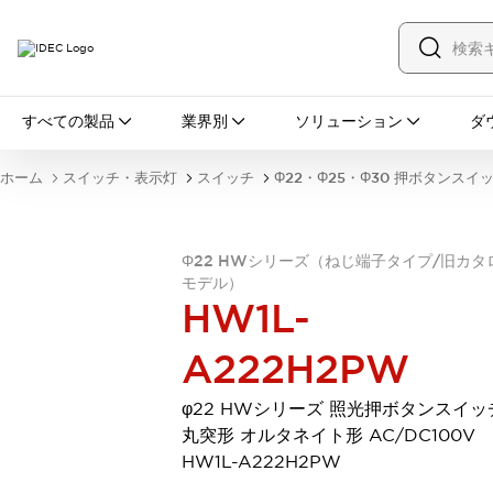
すべての製品
すべての製品
業界別
ソリューション
ダ
スイッチ・表示灯
スイッチ
表示灯・ブザー
ホーム
スイッチ・表示灯
スイッチ
Φ22・Φ25・Φ30 押ボタンスイ
一覧を表示する
安全・防爆機器
安全機器
防爆機器
一覧を表示する
Φ22 HWシリーズ（ねじ端子タイプ/旧カタ
インダストリアルコンポーネンツ
モデル）
リレー・タイマ
端子台
電源機器
HW1L-
サーキットプロテクタ
LED照明
一覧を表示する
A222H2PW
オートメーション
PLC
プログラマブル表示器
φ22 HWシリーズ 照光押ボタンスイッ
産業用イーサネット
一覧を表示する
丸突形 オルタネイト形 AC/DC100V
センシング
HW1L-A222H2PW
センサ
自動認識
イオナイザ