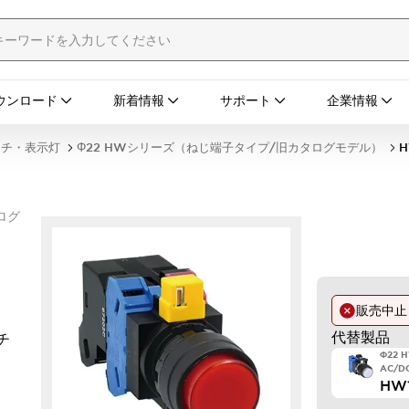
ウンロード
新着情報
サポート
企業情報
ッチ・表示灯
Φ22 HWシリーズ（ねじ端子タイプ/旧カタログモデル）
H
ログ
販売中
代替製品
チ
Φ22
AC/DC
HW