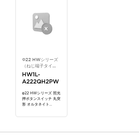
スマートリレー専用プログラミングソフトウェア
オートメーション製品プログラミングソフトウェア
安全製品
センシング製品
モーターライズドシステム
一覧を表示する
脆弱性レポート
一覧を表示する
新着情報
オンラインセミナー
安全・防爆セミナー
Φ22 HWシリーズ
e-ラーニング
（ねじ端子タイ
プ/2025年6月版
プログラミングセミナー
HW1L-
新カタログモデ
お困りごと解決セミナー
A222QH2PW
ル）
共催オンラインセミナー
φ22 HWシリーズ 照光
一覧を表示する
押ボタンスイッチ 丸突
展示会
キャンペーン
形 オルタネイト
動画チャンネル
AC/DC 100/120V
技術コラム
IDEC ニュースレター
サポート