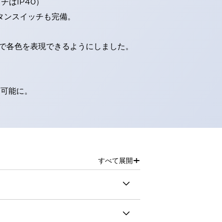
はIP40）
タンスイッチも完備。
D球で各色を表現できるようにしました。
別可能に。
+
すべて展開