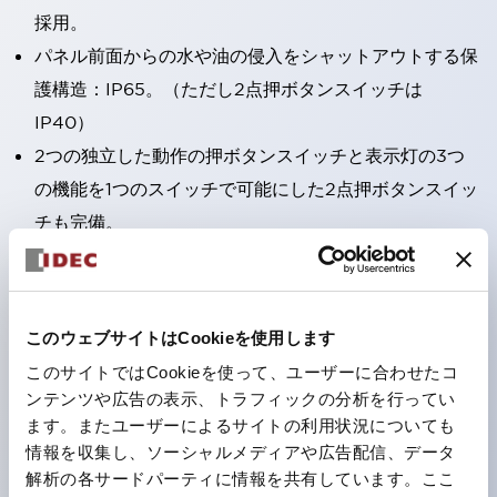
採用。
パネル前面からの水や油の侵入をシャットアウトする保
護構造：IP65。（ただし2点押ボタンスイッチは
IP40）
2つの独立した動作の押ボタンスイッチと表示灯の3つ
の機能を1つのスイッチで可能にした2点押ボタンスイッ
チも完備。
ワールドワイドなニーズに対応する各種電圧を完備。
1つで6色の役をこなすLED球（LSRD球）。これまで色
ごとに分かれていたLED球を、1色のLED球で各色を表
このウェブサイトはCookieを使用します
現できるようにしました。
このサイトではCookieを使って、ユーザーに合わせたコ
カラーユニバーサルデザインに対応。
ンテンツや広告の表示、トラフィックの分析を行ってい
表示灯（角平形）の点灯/消灯の認識および、点灯時の
ます。またユーザーによるサイトの利用状況についても
情報を収集し、ソーシャルメディアや広告配信、データ
ランプ色の識別（ B-190 参照）が対応。
解析の各サードパーティに情報を共有しています。ここ
ISO 3864-4安全色に対応。危険時や緊急事態時の色表