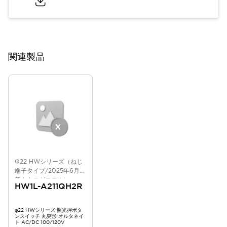
関連製品
Φ22 HWシリーズ（ねじ
端子タイプ/2025年6月版
新カタログモデル）
HW1L-A211QH2R
φ22 HWシリーズ 照光押ボタ
ンスイッチ 丸突形 オルタネイ
ト AC/DC 100/120V