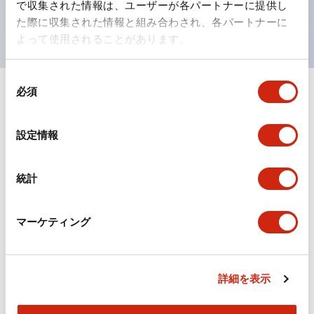
で収集された情報は、ユーザーが各パートナーに提供し
現がより明確・鮮明で、より多くの方が識別可能に。
た際に収集された情報と組み合わされ、各パートナーに
よって使用されることがあります。
同
必須
意
+
仕様
すべて展開
の
選
形状仕様
設定情報
択
電気的仕様(照光部定格)
統計
環境仕様
マーケティング
機械的仕様
詳細を表示
取付設置仕様