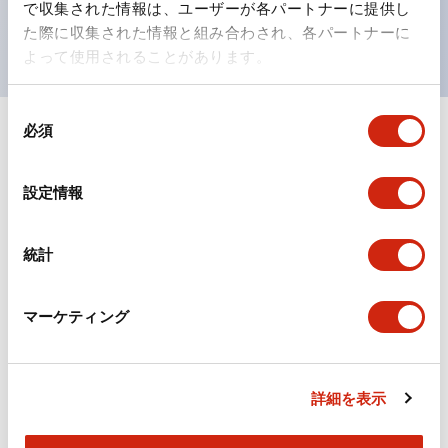
で収集された情報は、ユーザーが各パートナーに提供し
現がより明確・鮮明で、より多くの方が識別可能に。
た際に収集された情報と組み合わされ、各パートナーに
よって使用されることがあります。
同
必須
意
+
仕様
すべて展開
の
選
形状仕様
設定情報
択
電気的仕様(照光部定格)
統計
環境仕様
マーケティング
機械的仕様
詳細を表示
取付設置仕様