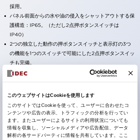
採用。
パネル前面からの水や油の侵入をシャットアウトする保
護構造：IP65。（ただし2点押ボタンスイッチは
IP40）
2つの独立した動作の押ボタンスイッチと表示灯の3つ
の機能を1つのスイッチで可能にした2点押ボタンスイッ
チも完備。
ワールドワイドなニーズに対応する各種電圧を完備。
1つで6色の役をこなすLED球（LSRD球）。これまで色
ごとに分かれていたLED球を、1色のLED球で各色を表
このウェブサイトはCookieを使用します
現できるようにしました。
このサイトではCookieを使って、ユーザーに合わせたコ
カラーユニバーサルデザインに対応。
ンテンツや広告の表示、トラフィックの分析を行ってい
表示灯（角平形）の点灯/消灯の認識および、点灯時の
ます。またユーザーによるサイトの利用状況についても
情報を収集し、ソーシャルメディアや広告配信、データ
ランプ色の識別（ B-190 参照）が対応。
解析の各サードパーティに情報を共有しています。ここ
ISO 3864-4安全色に対応。危険時や緊急事態時の色表