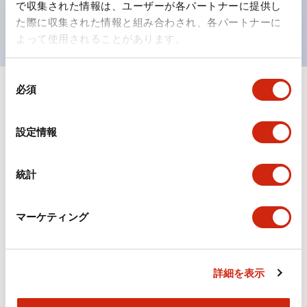
で収集された情報は、ユーザーが各パートナーに提供し
現がより明確・鮮明で、より多くの方が識別可能に。
た際に収集された情報と組み合わされ、各パートナーに
よって使用されることがあります。
同
必須
意
+
仕様
すべて展開
の
選
形状仕様
設定情報
択
電気的仕様(照光部定格)
統計
環境仕様
マーケティング
機械的仕様
詳細を表示
取付設置仕様