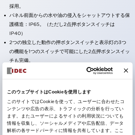
採用。
パネル前面からの水や油の侵入をシャットアウトする保
護構造：IP65。（ただし2点押ボタンスイッチは
IP40）
2つの独立した動作の押ボタンスイッチと表示灯の3つ
の機能を1つのスイッチで可能にした2点押ボタンスイッ
チも完備。
ワールドワイドなニーズに対応する各種電圧を完備。
1つで6色の役をこなすLED球（LSRD球）。これまで色
ごとに分かれていたLED球を、1色のLED球で各色を表
このウェブサイトはCookieを使用します
現できるようにしました。
このサイトではCookieを使って、ユーザーに合わせたコ
カラーユニバーサルデザインに対応。
ンテンツや広告の表示、トラフィックの分析を行ってい
表示灯（角平形）の点灯/消灯の認識および、点灯時の
ます。またユーザーによるサイトの利用状況についても
情報を収集し、ソーシャルメディアや広告配信、データ
ランプ色の識別（ B-190 参照）が対応。
解析の各サードパーティに情報を共有しています。ここ
ISO 3864-4安全色に対応。危険時や緊急事態時の色表