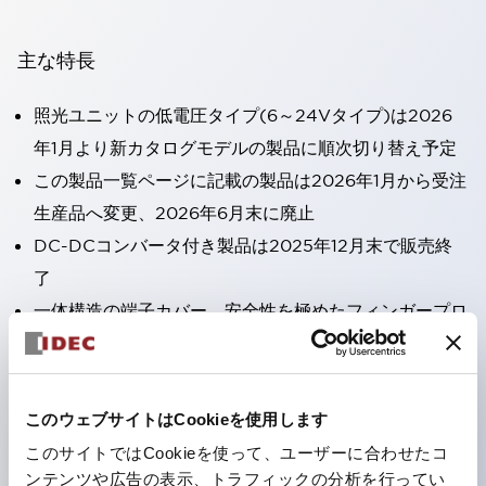
主な特長
照光ユニットの低電圧タイプ(6～24Vタイプ)は2026
年1月より新カタログモデルの製品に順次切り替え予定
この製品一覧ページに記載の製品は2026年1月から受注
生産品へ変更、2026年6月末に廃止
DC-DCコンバータ付き製品は2025年12月末で販売終
了
一体構造の端子カバー、安全性を極めたフィンガープロ
テクション。
接点部をセルフクリーニングするローリング接触方式を
採用。
このウェブサイトはCookieを使用します
パネル前面からの水や油の侵入をシャットアウトする保
このサイトではCookieを使って、ユーザーに合わせたコ
護構造：IP65。（ただし2点押ボタンスイッチは
ンテンツや広告の表示、トラフィックの分析を行ってい