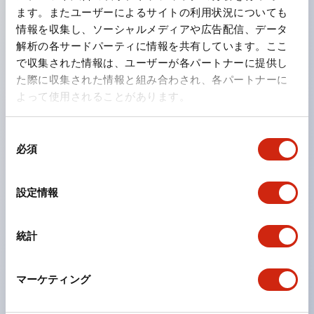
IP40）
ます。またユーザーによるサイトの利用状況についても
情報を収集し、ソーシャルメディアや広告配信、データ
2つの独立した動作の押ボタンスイッチと表示灯の3つ
解析の各サードパーティに情報を共有しています。ここ
の機能を1つのスイッチで可能にした2点押ボタンスイッ
で収集された情報は、ユーザーが各パートナーに提供し
チも完備。
た際に収集された情報と組み合わされ、各パートナーに
ワールドワイドなニーズに対応する各種電圧を完備。
よって使用されることがあります。
1つで6色の役をこなすLED球（LSRD球）。これまで色
同
ごとに分かれていたLED球を、1色のLED球で各色を表
必須
意
現できるようにしました。
の
カラーユニバーサルデザインに対応。
選
設定情報
表示灯（角平形）の点灯/消灯の認識および、点灯時の
択
ランプ色の識別（ B-190 参照）が対応。
統計
ISO 3864-4安全色に対応。危険時や緊急事態時の色表
現がより明確・鮮明で、より多くの方が識別可能に。
マーケティング