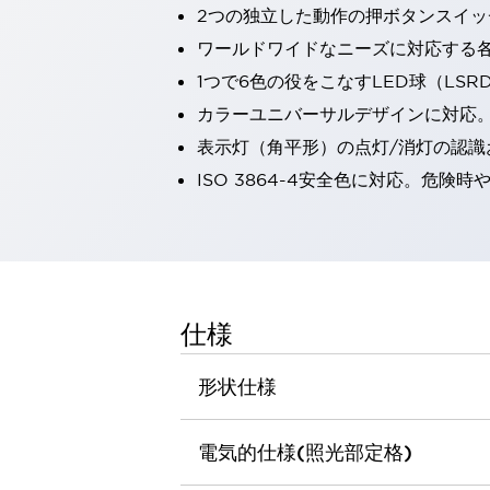
2つの独立した動作の押ボタンスイッ
一覧を表示する
工作機械
ワールドワイドなニーズに対応する
タッチパネルを市販タブレットに置き換えてコストダウン
1つで6色の役をこなすLED球（LS
小型の5,000Ｎの堅牢性に優れた安全スイッチで耐久性アップ
カラーユニバーサルデザインに対応
装置のコンパクト化につながる回路設計
表示灯（角平形）の点灯/消灯の認識お
工作機械のコスト削減のコツ
工作機械に小型化の可能性を見出す
ISO 3864-4安全色に対応。危
デザイン視点で工作機械の付加価値をアップ
このLED照明が工作機械のワークに向く理由
機器の故障につながる「瞬停」を防ぐ
フラット照明で綺麗な加工面を確認
イネーブル装置で安全性を強化
一覧を表示する
仕様
ロボット
ティーチングペンダントを市販タブレットに置き換えるには
形状仕様
人とロボットの協働作業を一層安全で効率的に
協働ロボットのポテンシャルを発揮する安全対策
一覧を表示する
電気的仕様(照光部定格)
半導体