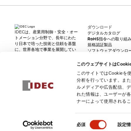
製品に関するFAQ
各種お問い合わせ
各種お問い合わせ／よくあるご質問
オンライン技術相談
ダウンロード
バーコード製品に関するお問い合わせ
IDECは、産業用制御・安全・オー
デジタルカタログ
販売ネットワーク
トメーション分野で、長年にわた
RoHS指令への取り組
製品に関するお知らせ
り日本で培った技術と信頼を基盤
規格認証製品
に、世界各地で事業を展開してい
販売中止品/推奨代替品
輸出該非判定
ソフトウェアダウンロ
ます。
脆弱性レポート
機種選定システム
オンラインストア
革新的な製品とソリューションを
一覧を表示する
このウェブサイトはCook
通じて、製造現場の生産性と安全
企業情報
性の向上に貢献し、人と社会の豊
このサイトではCooki
IDECについて
かな未来を支えます。
分析を行っています。ま
Our Vision
ルメディアや広告配信、
株主・投資家情報
れた情報は、ユーザーが
サステナビリティ
ナーによって使用される
採用情報
© 2026 IDEC株式会社
プライバシーポリシー
利用規約
ご注文
同
必須
設定情
意