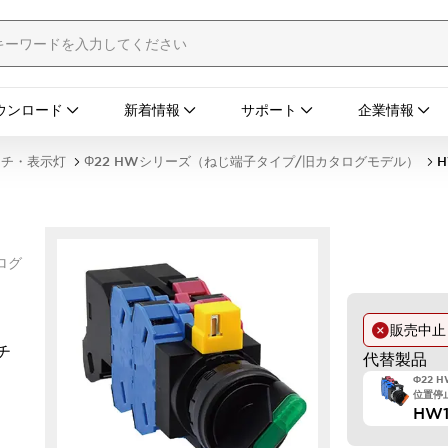
ウンロード
新着情報
サポート
企業情報
ッチ・表示灯
Φ22 HWシリーズ（ねじ端子タイプ/旧カタログモデル）
H
ログ
販売中
チ
代替製品
Φ22 
位置停止
HW