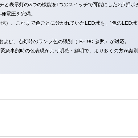
チと表示灯の3つの機能を1つのスイッチで可能にした2点押ボ
各種電圧を完備。
RD球）。これまで色ごとに分かれていたLED球を、1色のLE
。
よび、点灯時のランプ色の識別（ B-190 参照）が対応。
険時や緊急事態時の色表現がより明確・鮮明で、より多くの方が識