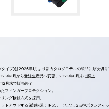
Vタイプ)は2026年1月より新カタログモデルの製品に順次切
26年1月から受注生産品へ変更、2026年6月末に廃止
年12月末で販売終了
めたフィンガープロテクション。
ーリング接触方式を採用。
トアウトする保護構造：IP65。（ただし2点押ボタンスイッチ