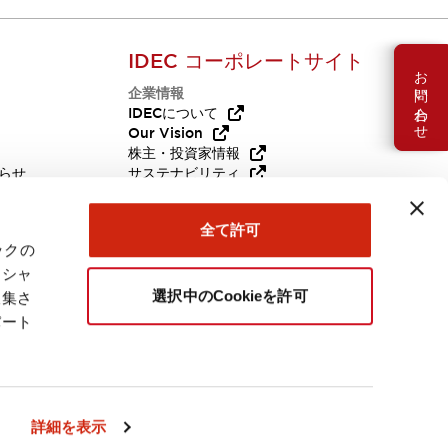
IDEC コーポレートサイト
お問い合わせ
企業情報
Q
IDECについて
Our Vision
株主・投資家情報
らせ
サステナビリティ
代替品
採用情報
全て許可
ックの
ーシャ
選択中のCookieを許可
収集さ
パート
日本
詳細を表示
連製品