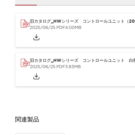
重量物搬送アシスト
COLLABORATIVE ROBOTS
SWD搭載 AMR開発キット
旧カタログ_HWシリーズ コントロールユニット（20
防爆ソリューション
2025/06/25
.PDF
4.00MB
「防爆受注製品」のご提案
防爆技術への取り組み
防爆関連の法律・政令・省令
防爆安全セミナー
旧カタログ_HWシリーズ コントロールユニット 白熱
アプリケーション・事例
防爆技術
2025/06/25
.PDF
3.83MB
一覧を表示する
プリント基板製品ソリューション
商品箱詰め装置
人と機械の接点を清潔に
一覧を表示する
ダウンロード
デジタルカタログ
RoHS指令への取り組み
関連製品
規格認証製品
ソフトウェアダウンロード
Automation Organizer