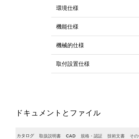
本質的な対策で爆発事故のリスクを抑える
環境仕様
半導体製造装置の設計自由度を高める方法
ダウンタイムを長引かせるスイッチ交換を瞬時に
安全規格への対応
機能仕様
危険性の低い機械にカテゴリ2安全リレーモジュールの選択を
光電センサでは実現できなかった工数を削減する手段とは？
機械的仕様
一覧を表示する
業界別
一覧を表示する
ソリューション
取付設置仕様
安全、そしてその先へ
IDECの安全コンセプト
IDECの協調安全/Safety2.0
安全に関する法令・規格
基礎からわかる安全機器講座
安全セミナー/安全コンサルティング
ドキュメントとファイル
SISTEMAとは
一覧を表示する
IIoT対応デバイス
RFID認証
制御パネルレス
AGV/AMRの開発&導入促進
カタログ
取扱説明書
CAD
規格・認証
技術文書
その