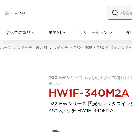
すべての製品
すべての製品
業界別
ソリューション
ダ
スイッチ・表示灯
スイッチ
表示灯・ブザー
ホーム
スイッチ・表示灯
スイッチ
Φ22・Φ25・Φ30 押ボタンスイ
一覧を表示する
安全・防爆機器
安全機器
防爆機器
一覧を表示する
インダストリアルコンポーネンツ
Φ22 HWシリーズ（ねじ端子タイプ/旧カタ
リレー・タイマ
端子台
電源機器
モデル）
サーキットプロテクタ
LED照明
HW1F-340M2A
一覧を表示する
オートメーション
φ22 HWシリーズ 照光セレクタスイッ
PLC
プログラマブル表示器
45°-3ノッチ HW1F-340M2A
産業用イーサネット
一覧を表示する
センシング
センサ
自動認識
イオナイザ