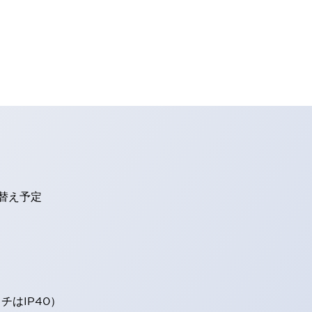
り替え予定
はIP40）