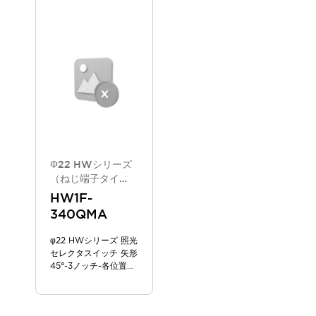
スマートリレー専用プログラミングソフトウェア
オートメーション製品プログラミングソフトウェア
安全製品
センシング製品
モーターライズドシステム
一覧を表示する
脆弱性レポート
一覧を表示する
新着情報
オンラインセミナー
安全・防爆セミナー
e-ラーニング
Φ22 HWシリーズ
プログラミングセミナー
（ねじ端子タイ
お困りごと解決セミナー
プ/2025年6月版
HW1F-
共催オンラインセミナー
新カタログモデ
340QMA
一覧を表示する
ル）
展示会
キャンペーン
φ22 HWシリーズ 照光
動画チャンネル
セレクタスイッチ 矢形
技術コラム
45°-3ノッチ-各位置停
止 AC 200/220V
IDEC ニュースレター
サポート