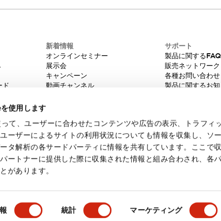
新着情報
サポート
オンラインセミナー
製品に関するFA
み
展示会
販売ネットワーク
キャンペーン
各種お問い合わせ
ード
動画チャンネル
製品に関するお知
技術コラム
販売中止品/推奨
IDEC ニュースレター
輸出該非判定
ieを使用します
機種選定システム
eを使って、ユーザーに合わせたコンテンツや広告の表示、トラフィ
たユーザーによるサイトの利用状況についても情報を収集し、ソ
データ解析の各サードパーティに情報を共有しています。ここで
各パートナーに提供した際に収集された情報と組み合わされ、各
ことがあります。
・ご使用に際してのご承諾事項
会員規約
報
統計
マーケティング
製品詳細
主な特長
仕様
ドキュメントとファイル
関