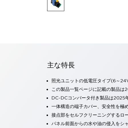
一覧を表示する
モビリティソリューション
セーフティホイールドライブ（SWD）
アシストホイールドライブ（AWD）
一覧を表示する
業界別
AGV/AMR
タブレットに安全機能を追加
安全対策の死角をなくし人身事故を防ぐ
主な特長
人とAGVとの突発的な接触への対策
無人搬送車の低床化と安全性を両立
この表示器がAGVに向く理由
移動式ロボットの安全対策
照光ユニットの低電圧タイプ(6～24
一覧を表示する
この製品一覧ページに記載の製品は20
自動車
DC-DCコンバータ付き製品は2025
ロボットに潜むリスクを徹底検証
安全柵内の人的被害を削減
大型表示灯の統一で工数削減
小型装置の安全対策
一体構造の端子カバー、安全性を極
水素ステーションに信頼のおける防爆対策を
接点部をセルフクリーニングするロ
E-モビリティの時代にむけて
パネル前面からの水や油の侵入をシャッ
リチウムイオン電池製造における金属（主に銅）混入対策