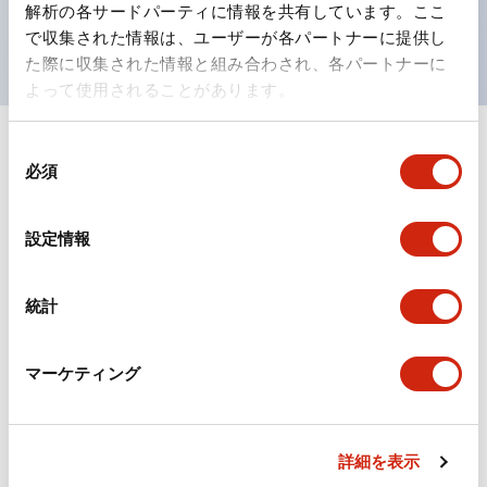
解析の各サードパーティに情報を共有しています。ここ
現がより明確・鮮明で、より多くの方が識別可能に。
で収集された情報は、ユーザーが各パートナーに提供し
た際に収集された情報と組み合わされ、各パートナーに
よって使用されることがあります。
同
+
仕様
すべて展開
必須
意
の
形状仕様
選
設定情報
択
電気的仕様(照光部定格)
統計
環境仕様
マーケティング
機能仕様
機械的仕様
詳細を表示