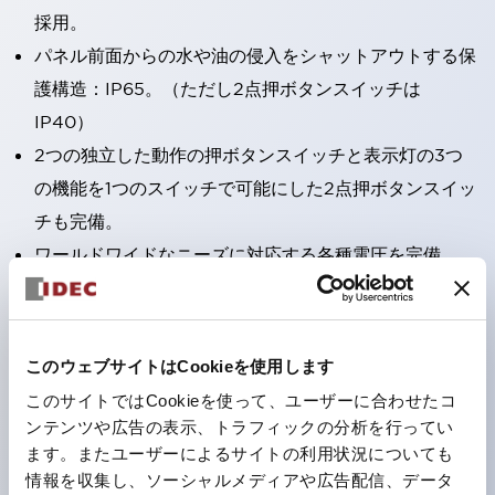
採用。
パネル前面からの水や油の侵入をシャットアウトする保
護構造：IP65。（ただし2点押ボタンスイッチは
IP40）
2つの独立した動作の押ボタンスイッチと表示灯の3つ
の機能を1つのスイッチで可能にした2点押ボタンスイッ
チも完備。
ワールドワイドなニーズに対応する各種電圧を完備。
1つで6色の役をこなすLED球（LSRD球）。これまで色
ごとに分かれていたLED球を、1色のLED球で各色を表
現できるようにしました。
このウェブサイトはCookieを使用します
カラーユニバーサルデザインに対応。
このサイトではCookieを使って、ユーザーに合わせたコ
表示灯（角平形）の点灯/消灯の認識および、点灯時の
ンテンツや広告の表示、トラフィックの分析を行ってい
ランプ色の識別（ B-190 参照）が対応。
ます。またユーザーによるサイトの利用状況についても
情報を収集し、ソーシャルメディアや広告配信、データ
ISO 3864-4安全色に対応。危険時や緊急事態時の色表