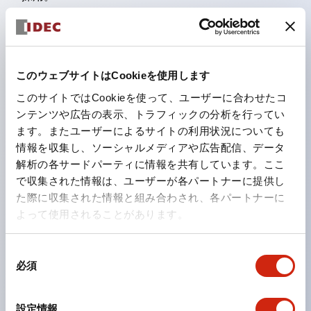
パネル前面からの水や油の侵入をシャットアウトする保
護構造：IP65。（ただし2点押ボタンスイッチは
IP40）
このウェブサイトはCookieを使用します
2つの独立した動作の押ボタンスイッチと表示灯の3つ
このサイトではCookieを使って、ユーザーに合わせたコ
の機能を1つのスイッチで可能にした2点押ボタンスイッ
ンテンツや広告の表示、トラフィックの分析を行ってい
チも完備。
ます。またユーザーによるサイトの利用状況についても
ワールドワイドなニーズに対応する各種電圧を完備。
情報を収集し、ソーシャルメディアや広告配信、データ
1つで6色の役をこなすLED球（LSRD球）。これまで色
解析の各サードパーティに情報を共有しています。ここ
で収集された情報は、ユーザーが各パートナーに提供し
ごとに分かれていたLED球を、1色のLED球で各色を表
た際に収集された情報と組み合わされ、各パートナーに
現できるようにしました。
よって使用されることがあります。
カラーユニバーサルデザインに対応。
表示灯（角平形）の点灯/消灯の認識および、点灯時の
同
必須
ランプ色の識別（ B-190 参照）が対応。
意
の
ISO 3864-4安全色に対応。危険時や緊急事態時の色表
選
現がより明確・鮮明で、より多くの方が識別可能に。
設定情報