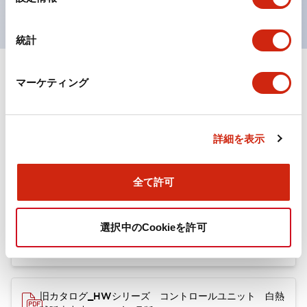
択
統計
マーケティング
ドキュメントとファイル
カタログ
取扱説明書
CAD
技術文書
その他
詳細を表示
全て許可
旧カタログ_HWシリーズ コントロールユニット（202
5年4月版）（日本語）
2025/06/25
.PDF
4.00MB
選択中のCookieを許可
旧カタログ_HWシリーズ コントロールユニット 白熱