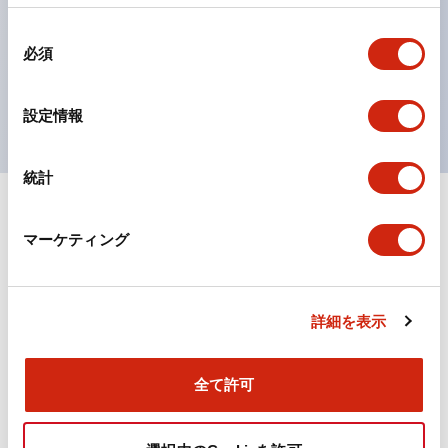
の点灯/消灯の認識および、点灯時のランプ色の識別が
同
対応。
必須
意
ISO 3864-4安全色に対応。危険時や緊急事態時の色表
の
現がより明確・鮮明で、より多くの方が識別可能に。
選
設定情報
択
統計
+
仕様
すべて展開
マーケティング
機能仕様
詳細を表示
ドキュメントとファイル
全て許可