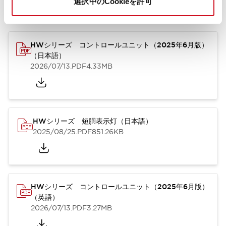
選択中のCookieを許可
カタログ
取扱説明書
CAD
規格・認証
技術文書
その他
HWシリーズ コントロールユニット（2025年6月版）
（日本語）
2026/07/13
.PDF
4.33MB
HWシリーズ 短胴表示灯（日本語）
2025/08/25
.PDF
851.26KB
HWシリーズ コントロールユニット（2025年6月版）
（英語）
2026/07/13
.PDF
3.27MB