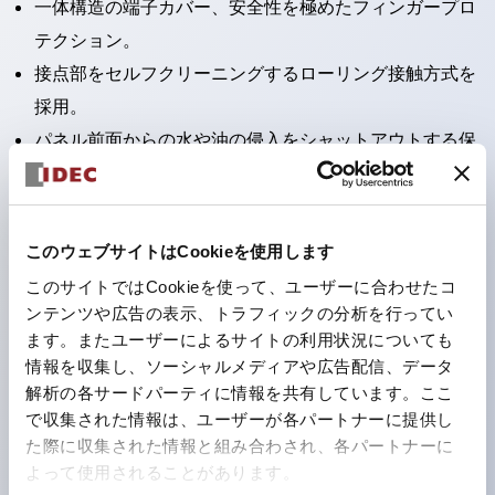
一体構造の端子カバー、安全性を極めたフィンガープロ
テクション。
接点部をセルフクリーニングするローリング接触方式を
採用。
パネル前面からの水や油の侵入をシャットアウトする保
護構造：IP65。（ただし2点押ボタンスイッチは
IP40）
2つの独立した動作の押ボタンスイッチと表示灯の3つ
このウェブサイトはCookieを使用します
の機能を1つのスイッチで可能にした2点押ボタンスイッ
このサイトではCookieを使って、ユーザーに合わせたコ
チも完備。
ンテンツや広告の表示、トラフィックの分析を行ってい
ワールドワイドなニーズに対応する各種電圧を完備。
ます。またユーザーによるサイトの利用状況についても
情報を収集し、ソーシャルメディアや広告配信、データ
1つで6色の役をこなすLED球（LSRD球）。これまで色
解析の各サードパーティに情報を共有しています。ここ
ごとに分かれていたLED球を、1色のLED球で各色を表
で収集された情報は、ユーザーが各パートナーに提供し
現できるようにしました。
た際に収集された情報と組み合わされ、各パートナーに
カラーユニバーサルデザインに対応。表示灯（角平形）
よって使用されることがあります。