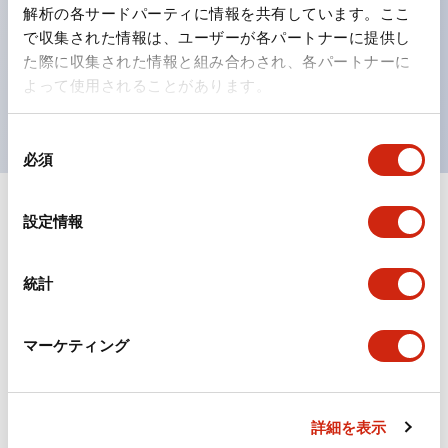
の点灯/消灯の認識および、点灯時のランプ色の識別が
解析の各サードパーティに情報を共有しています。ここ
対応。
で収集された情報は、ユーザーが各パートナーに提供し
た際に収集された情報と組み合わされ、各パートナーに
ISO 3864-4安全色に対応。危険時や緊急事態時の色表
よって使用されることがあります。
現がより明確・鮮明で、より多くの方が識別可能に。
同
必須
意
の
選
+
仕様
設定情報
すべて展開
択
形状仕様
統計
電気的仕様(照光部定格)
マーケティング
環境仕様
機械的仕様
詳細を表示