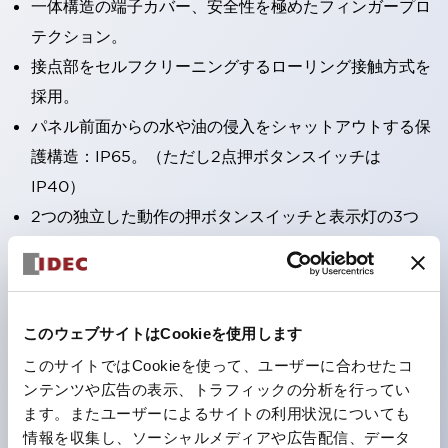
一体構造の端子カバー、安全性を極めたフィンガープロ
テクション。
接点部をセルフクリーニングするローリング接触方式を
採用。
パネル前面からの水や油の侵入をシャットアウトする保
護構造：IP65。（ただし2点押ボタンスイッチは
IP40）
2つの独立した動作の押ボタンスイッチと表示灯の3つ
の機能を1つのスイッチで可能にした2点押ボタンスイッ
チも完備。
ワールドワイドなニーズに対応する各種電圧を完備。
このウェブサイトはCookieを使用します
1つで6色の役をこなすLED球（LSRD球）。これまで色
ごとに分かれていたLED球を、1色のLED球で各色を表
このサイトではCookieを使って、ユーザーに合わせたコ
ンテンツや広告の表示、トラフィックの分析を行ってい
現できるようにしました。
ます。またユーザーによるサイトの利用状況についても
カラーユニバーサルデザインに対応。表示灯（角平形）
情報を収集し、ソーシャルメディアや広告配信、データ