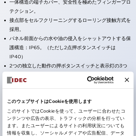
一体構造の端子カバー、安全性を極めたフィンガープロ
テクション。
接点部をセルフクリーニングするローリング接触方式を
採用。
パネル前面からの水や油の侵入をシャットアウトする保
護構造：IP65。（ただし2点押ボタンスイッチは
IP40）
2つの独立した動作の押ボタンスイッチと表示灯の3つ
の機能を1つのスイッチで可能にした2点押ボタンスイッ
チも完備。
ワールドワイドなニーズに対応する各種電圧を完備。
このウェブサイトはCookieを使用します
1つで6色の役をこなすLED球（LSRD球）。これまで色
ごとに分かれていたLED球を、1色のLED球で各色を表
このサイトではCookieを使って、ユーザーに合わせたコ
ンテンツや広告の表示、トラフィックの分析を行ってい
現できるようにしました。
ます。またユーザーによるサイトの利用状況についても
カラーユニバーサルデザインに対応。表示灯（角平形）
情報を収集し、ソーシャルメディアや広告配信、データ