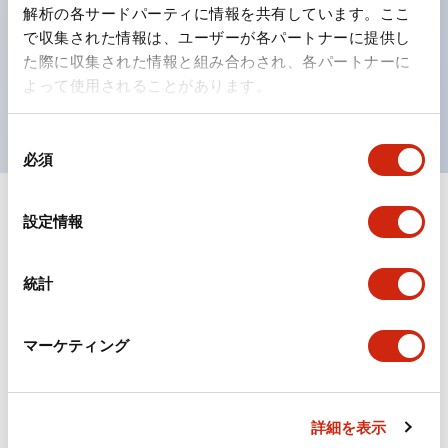
の点灯/消灯の認識および、点灯時のランプ色の識別が
解析の各サードパーティに情報を共有しています。ここ
対応。
で収集された情報は、ユーザーが各パートナーに提供し
た際に収集された情報と組み合わされ、各パートナーに
ISO 3864-4安全色に対応。危険時や緊急事態時の色表
よって使用されることがあります。
現がより明確・鮮明で、より多くの方が識別可能に。
同
必須
意
の
選
+
仕様
設定情報
すべて展開
択
形状仕様
統計
電気的仕様(照光部定格)
マーケティング
環境仕様
機械的仕様
詳細を表示