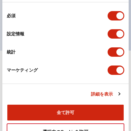
の点灯/消灯の認識および、点灯時のランプ色の識別が
同
対応。
必須
意
ISO 3864-4安全色に対応。危険時や緊急事態時の色表
の
現がより明確・鮮明で、より多くの方が識別可能に。
選
設定情報
択
統計
+
仕様
すべて展開
マーケティング
機能仕様
詳細を表示
ドキュメントとファイル
全て許可