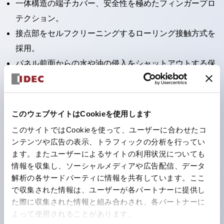
一体構造の端子カバー、安全性を極めたフィンガープロ
テクション。
接点部をセルフクリーニングするローリング接触方式を
採用。
パネル前面からの水や油の侵入をシャットアウトする保
護構造：IP65。（ただし2点押ボタンスイッチは
IP40）
2つの独立した動作の押ボタンスイッチと表示灯の3つ
このウェブサイトはCookieを使用します
の機能を1つのスイッチで可能にした2点押ボタンスイッ
このサイトではCookieを使って、ユーザーに合わせたコ
チも完備。
ンテンツや広告の表示、トラフィックの分析を行ってい
ワールドワイドなニーズに対応する各種電圧を完備。
ます。またユーザーによるサイトの利用状況についても
情報を収集し、ソーシャルメディアや広告配信、データ
1つで6色の役をこなすLED球（LSRD球）。これまで色
解析の各サードパーティに情報を共有しています。ここ
ごとに分かれていたLED球を、1色のLED球で各色を表
で収集された情報は、ユーザーが各パートナーに提供し
現できるようにしました。
た際に収集された情報と組み合わされ、各パートナーに
カラーユニバーサルデザインに対応。表示灯（角平形）
よって使用されることがあります。