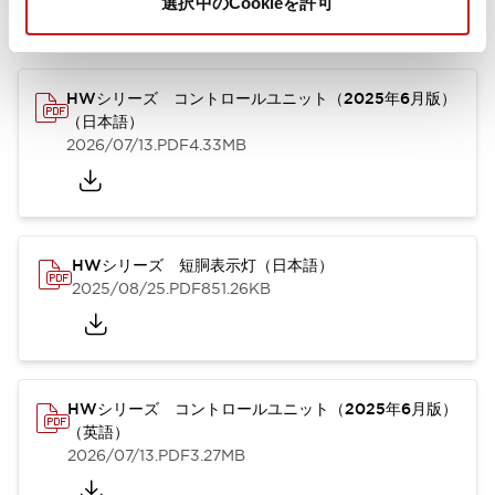
選択中のCookieを許可
カタログ
取扱説明書
CAD
規格・認証
技術文書
その他
HWシリーズ コントロールユニット（2025年6月版）
（日本語）
2026/07/13
.PDF
4.33MB
HWシリーズ 短胴表示灯（日本語）
2025/08/25
.PDF
851.26KB
HWシリーズ コントロールユニット（2025年6月版）
（英語）
2026/07/13
.PDF
3.27MB