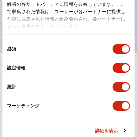
の点灯/消灯の認識および、点灯時のランプ色の識別が
解析の各サードパーティに情報を共有しています。ここ
対応。
で収集された情報は、ユーザーが各パートナーに提供し
た際に収集された情報と組み合わされ、各パートナーに
ISO 3864-4安全色に対応。危険時や緊急事態時の色表
よって使用されることがあります。
現がより明確・鮮明で、より多くの方が識別可能に。
同
必須
意
の
選
+
仕様
設定情報
すべて展開
択
形状仕様
統計
電気的仕様(照光部定格)
マーケティング
環境仕様
機械的仕様
詳細を表示