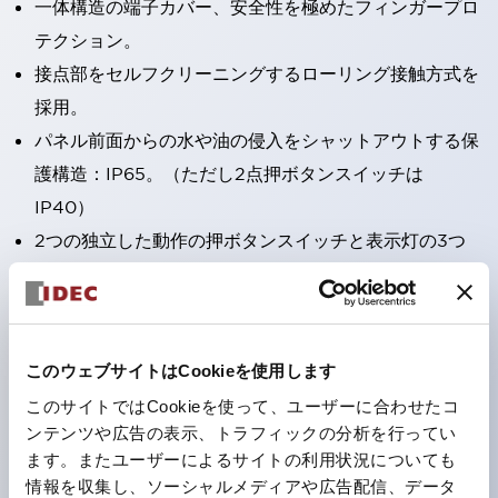
一体構造の端子カバー、安全性を極めたフィンガープロ
テクション。
接点部をセルフクリーニングするローリング接触方式を
採用。
パネル前面からの水や油の侵入をシャットアウトする保
護構造：IP65。（ただし2点押ボタンスイッチは
IP40）
2つの独立した動作の押ボタンスイッチと表示灯の3つ
の機能を1つのスイッチで可能にした2点押ボタンスイッ
チも完備。
ワールドワイドなニーズに対応する各種電圧を完備。
このウェブサイトはCookieを使用します
1つで6色の役をこなすLED球（LSRD球）。これまで色
ごとに分かれていたLED球を、1色のLED球で各色を表
このサイトではCookieを使って、ユーザーに合わせたコ
ンテンツや広告の表示、トラフィックの分析を行ってい
現できるようにしました。
ます。またユーザーによるサイトの利用状況についても
カラーユニバーサルデザインに対応。表示灯（角平形）
情報を収集し、ソーシャルメディアや広告配信、データ