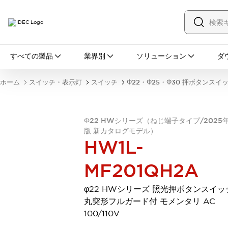
すべての製品
すべての製品
業界別
ソリューション
ダ
スイッチ・表示灯
スイッチ
表示灯・ブザー
ホーム
スイッチ・表示灯
スイッチ
Φ22・Φ25・Φ30 押ボタンスイ
一覧を表示する
安全・防爆機器
安全機器
防爆機器
一覧を表示する
Φ22 HWシリーズ（ねじ端子タイプ/2025
インダストリアルコンポーネンツ
版 新カタログモデル）
リレー・タイマ
端子台
電源機器
HW1L-
サーキットプロテクタ
LED照明
一覧を表示する
MF201QH2A
オートメーション
PLC
プログラマブル表示器
φ22 HWシリーズ 照光押ボタンスイッ
産業用イーサネット
一覧を表示する
丸突形フルガード付 モメンタリ AC
センシング
100/110V
センサ
自動認識
イオナイザ