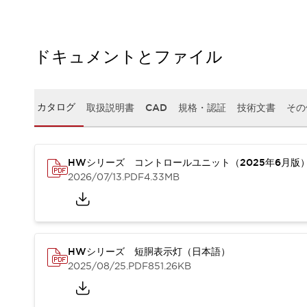
本質的な対策で爆発事故のリスクを抑える
半導体製造装置の設計自由度を高める方法
ダウンタイムを長引かせるスイッチ交換を瞬時に
安全規格への対応
ドキュメントとファイル
危険性の低い機械にカテゴリ2安全リレーモジュールの選択を
光電センサでは実現できなかった工数を削減する手段とは？
一覧を表示する
カタログ
取扱説明書
CAD
規格・認証
技術文書
その
業界別
一覧を表示する
ソリューション
安全、そしてその先へ
HWシリーズ コントロールユニット（2025年6月版
IDECの安全コンセプト
2026/07/13
.PDF
4.33MB
IDECの協調安全/Safety2.0
安全に関する法令・規格
基礎からわかる安全機器講座
安全セミナー/安全コンサルティング
SISTEMAとは
一覧を表示する
HWシリーズ 短胴表示灯（日本語）
IIoT対応デバイス
RFID認証
2025/08/25
.PDF
851.26KB
制御パネルレス
AGV/AMRの開発&導入促進