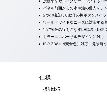
接点部をセルフクリーニングするロ
一覧を表示する
パネル前面からの水や油の侵入をシャッ
工作機械
2つの独立した動作の押ボタンスイッ
タッチパネルを市販タブレットに置き換えてコストダウン
小型の5,000Ｎの堅牢性に優れた安全スイッチで耐久性アップ
ワールドワイドなニーズに対応する
装置のコンパクト化につながる回路設計
1つで6色の役をこなすLED球（LS
工作機械のコスト削減のコツ
カラーユニバーサルデザインに対応
工作機械に小型化の可能性を見出す
ISO 3864-4安全色に対応。危
デザイン視点で工作機械の付加価値をアップ
このLED照明が工作機械のワークに向く理由
機器の故障につながる「瞬停」を防ぐ
フラット照明で綺麗な加工面を確認
イネーブル装置で安全性を強化
一覧を表示する
ロボット
仕様
ティーチングペンダントを市販タブレットに置き換えるには
人とロボットの協働作業を一層安全で効率的に
機能仕様
協働ロボットのポテンシャルを発揮する安全対策
一覧を表示する
半導体