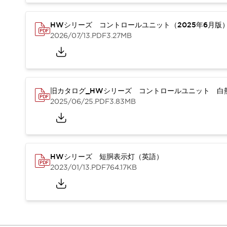
重量物搬送アシスト
COLLABORATIVE ROBOTS
HWシリーズ コントロールユニット（2025年6月版
SWD搭載 AMR開発キット
2026/07/13
.PDF
3.27MB
防爆ソリューション
「防爆受注製品」のご提案
防爆技術への取り組み
防爆関連の法律・政令・省令
防爆安全セミナー
旧カタログ_HWシリーズ コントロールユニット 白熱
2025/06/25
.PDF
3.83MB
アプリケーション・事例
防爆技術
一覧を表示する
プリント基板製品ソリューション
商品箱詰め装置
人と機械の接点を清潔に
HWシリーズ 短胴表示灯（英語）
一覧を表示する
2023/01/13
.PDF
764.17KB
ダウンロード
デジタルカタログ
RoHS指令への取り組み
規格認証製品
ソフトウェアダウンロード
Automation Organizer