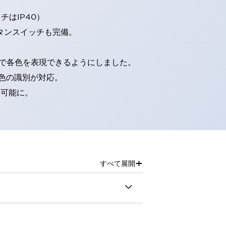
はIP40）
タンスイッチも完備。
D球で各色を表現できるようにしました。
色の識別が対応。
別可能に。
+
すべて展開