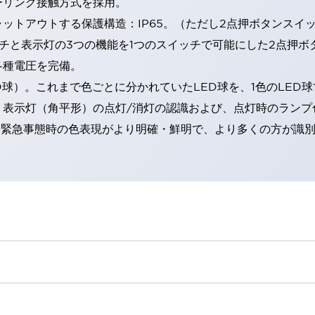
ーリング接触方式を採用。
トアウトする保護構造：IP65。（ただし2点押ボタンスイッチ
チと表示灯の3つの機能を1つのスイッチで可能にした2点押ボ
各種電圧を完備。
RD球）。これまで色ごとに分かれていたLED球を、1色のLE
。表示灯（角平形）の点灯/消灯の認識および、点灯時のランプ
険時や緊急事態時の色表現がより明確・鮮明で、より多くの方が識