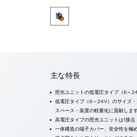
一覧を表示する
モビリティソリューション
セーフティホイールドライブ（SWD）
アシストホイールドライブ（AWD）
一覧を表示する
業界別
AGV/AMR
タブレットに安全機能を追加
安全対策の死角をなくし人身事故を防ぐ
人とAGVとの突発的な接触への対策
主な特長
無人搬送車の低床化と安全性を両立
この表示器がAGVに向く理由
移動式ロボットの安全対策
一覧を表示する
照光ユニットの低電圧タイプ（6～2
自動車
低電圧タイプ（6～24V）のサイズ
ロボットに潜むリスクを徹底検証
安全柵内の人的被害を削減
スペース・装置の軽量化に貢献しま
大型表示灯の統一で工数削減
小型装置の安全対策
高電圧タイプの照光ユニットは1接点
水素ステーションに信頼のおける防爆対策を
E-モビリティの時代にむけて
一体構造の端子カバー、安全性を極
リチウムイオン電池製造における金属（主に銅）混入対策