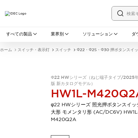
すべての製品
すべての製品
業界別
ソリューション
ダ
スイッチ・表示灯
スイッチ
表示灯・ブザー
ホーム
スイッチ・表示灯
スイッチ
Φ22・Φ25・Φ30 押ボタンスイ
一覧を表示する
安全・防爆機器
安全機器
防爆機器
一覧を表示する
インダストリアルコンポーネンツ
Φ22 HWシリーズ（ねじ端子タイプ/2025
リレー・タイマ
端子台
電源機器
版 新カタログモデル）
HW1L-M420Q2
サーキットプロテクタ
LED照明
一覧を表示する
φ22 HWシリーズ 照光押ボタンスイッ
オートメーション
大形 モメンタリ形 (AC/DC6V) HW1L
PLC
プログラマブル表示器
M420Q2A
産業用イーサネット
一覧を表示する
センシング
センサ
自動認識
イオナイザ