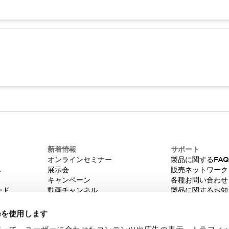
新着情報
サポート
オンラインセミナー
製品に関するFA
み
展示会
販売ネットワーク
キャンペーン
各種お問い合わせ
ード
動画チャンネル
製品に関するお知
技術コラム
販売中止品/推奨
IDEC ニュースレター
輸出該非判定
ieを使用します
機種選定システム