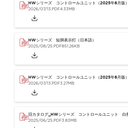
重量物搬送アシスト
HWシリーズ コントロールユニット（2025年6月版
2026/07/13
.PDF
4.33MB
COLLABORATIVE ROBOTS
SWD搭載 AMR開発キット
防爆ソリューション
「防爆受注製品」のご提案
防爆技術への取り組み
HWシリーズ 短胴表示灯（日本語）
防爆関連の法律・政令・省令
2025/08/25
.PDF
851.26KB
防爆安全セミナー
アプリケーション・事例
防爆技術
一覧を表示する
プリント基板製品ソリューション
HWシリーズ コントロールユニット（2025年6月版
商品箱詰め装置
2026/07/13
.PDF
3.27MB
人と機械の接点を清潔に
一覧を表示する
ダウンロード
デジタルカタログ
RoHS指令への取り組み
規格認証製品
旧カタログ_HWシリーズ コントロールユニット 白熱
ソフトウェアダウンロード
2025/06/25
.PDF
3.83MB
Automation Organizer