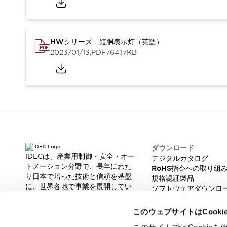
スマートリレー専用プログラミングソフトウェア
オートメーション製品プログラミングソフトウェア
安全製品
センシング製品
モーターライズドシステム
HWシリーズ 短胴表示灯（英語）
一覧を表示する
2023/01/13
.PDF
764.17KB
脆弱性レポート
一覧を表示する
新着情報
オンラインセミナー
安全・防爆セミナー
e-ラーニング
プログラミングセミナー
お困りごと解決セミナー
共催オンラインセミナー
ダウンロード
一覧を表示する
IDECは、産業用制御・安全・オー
デジタルカタログ
トメーション分野で、長年にわた
展示会
キャンペーン
RoHS指令への取り組
り日本で培った技術と信頼を基盤
規格認証製品
動画チャンネル
に、世界各地で事業を展開してい
ソフトウェアダウンロ
技術コラム
ます。
脆弱性レポート
IDEC ニュースレター
革新的な製品とソリューションを
このウェブサイトはCook
サポート
通じて、製造現場の生産性と安全