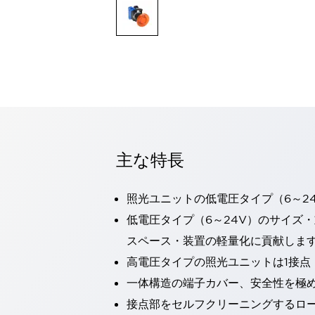
一覧を表示する
モビリティソリューション
セーフティホイールドライブ（SWD）
アシストホイールドライブ（AWD）
一覧を表示する
業界別
AGV/AMR
タブレットに安全機能を追加
安全対策の死角をなくし人身事故を防ぐ
主な特長
人とAGVとの突発的な接触への対策
無人搬送車の低床化と安全性を両立
この表示器がAGVに向く理由
移動式ロボットの安全対策
照光ユニットの低電圧タイプ（6～2
一覧を表示する
低電圧タイプ（6～24V）のサイズ
自動車
スペース・装置の軽量化に貢献しま
ロボットに潜むリスクを徹底検証
安全柵内の人的被害を削減
大型表示灯の統一で工数削減
小型装置の安全対策
高電圧タイプの照光ユニットは1接点
水素ステーションに信頼のおける防爆対策を
一体構造の端子カバー、安全性を極
E-モビリティの時代にむけて
接点部をセルフクリーニングするロ
リチウムイオン電池製造における金属（主に銅）混入対策