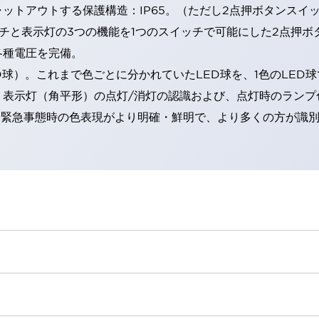
トアウトする保護構造：IP65。（ただし2点押ボタンスイッチ
チと表示灯の3つの機能を1つのスイッチで可能にした2点押ボ
各種電圧を完備。
RD球）。これまで色ごとに分かれていたLED球を、1色のLE
。表示灯（角平形）の点灯/消灯の認識および、点灯時のランプ
険時や緊急事態時の色表現がより明確・鮮明で、より多くの方が識