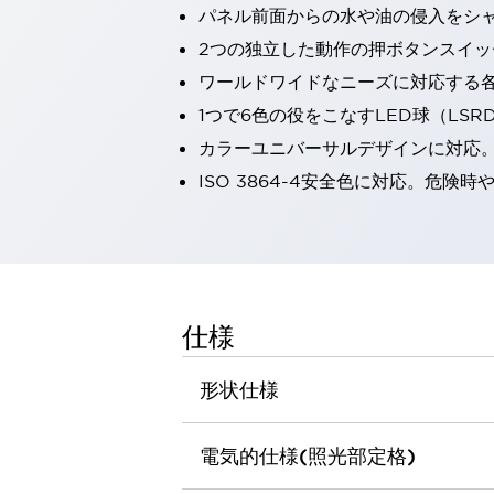
パネル前面からの水や油の侵入をシャッ
一覧を表示する
工作機械
2つの独立した動作の押ボタンスイッ
タッチパネルを市販タブレットに置き換えてコストダウン
ワールドワイドなニーズに対応する
小型の5,000Ｎの堅牢性に優れた安全スイッチで耐久性アップ
1つで6色の役をこなすLED球（LS
装置のコンパクト化につながる回路設計
カラーユニバーサルデザインに対応
工作機械のコスト削減のコツ
工作機械に小型化の可能性を見出す
ISO 3864-4安全色に対応。危
デザイン視点で工作機械の付加価値をアップ
このLED照明が工作機械のワークに向く理由
機器の故障につながる「瞬停」を防ぐ
フラット照明で綺麗な加工面を確認
イネーブル装置で安全性を強化
一覧を表示する
仕様
ロボット
ティーチングペンダントを市販タブレットに置き換えるには
形状仕様
人とロボットの協働作業を一層安全で効率的に
協働ロボットのポテンシャルを発揮する安全対策
一覧を表示する
電気的仕様(照光部定格)
半導体