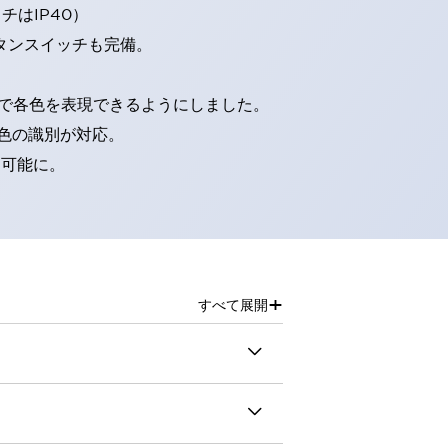
はIP40）
タンスイッチも完備。
D球で各色を表現できるようにしました。
色の識別が対応。
別可能に。
+
すべて展開