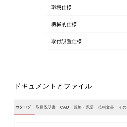
本質的な対策で爆発事故のリスクを抑える
環境仕様
半導体製造装置の設計自由度を高める方法
ダウンタイムを長引かせるスイッチ交換を瞬時に
安全規格への対応
機械的仕様
危険性の低い機械にカテゴリ2安全リレーモジュールの選択を
光電センサでは実現できなかった工数を削減する手段とは？
取付設置仕様
一覧を表示する
業界別
一覧を表示する
ソリューション
安全、そしてその先へ
IDECの安全コンセプト
IDECの協調安全/Safety2.0
安全に関する法令・規格
ドキュメントとファイル
基礎からわかる安全機器講座
安全セミナー/安全コンサルティング
SISTEMAとは
一覧を表示する
カタログ
取扱説明書
CAD
規格・認証
技術文書
その
IIoT対応デバイス
RFID認証
制御パネルレス
AGV/AMRの開発&導入促進