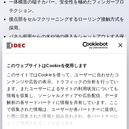
一体構造の端子カバー、安全性を極めたフィンガープロ
テクション。
接点部をセルフクリーニングするローリング接触方式を
採用。
パネル前面からの水や油の侵入をシャットアウトする保
護構造：IP65。（ただし2点押ボタンスイッチは
IP40）
2つの独立した動作の押ボタンスイッチと表示灯の3つ
このウェブサイトはCookieを使用します
の機能を1つのスイッチで可能にした2点押ボタンスイッ
このサイトではCookieを使って、ユーザーに合わせたコ
チも完備。
ンテンツや広告の表示、トラフィックの分析を行ってい
ワールドワイドなニーズに対応する各種電圧を完備。
ます。またユーザーによるサイトの利用状況についても
情報を収集し、ソーシャルメディアや広告配信、データ
1つで6色の役をこなすLED球（LSRD球）。これまで色
解析の各サードパーティに情報を共有しています。ここ
ごとに分かれていたLED球を、1色のLED球で各色を表
で収集された情報は、ユーザーが各パートナーに提供し
現できるようにしました。
た際に収集された情報と組み合わされ、各パートナーに
カラーユニバーサルデザインに対応。表示灯（角平形）
よって使用されることがあります。