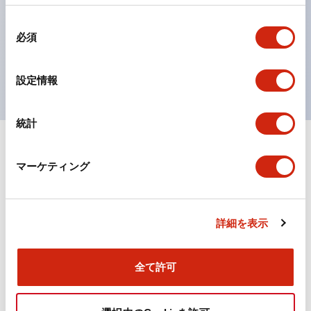
の点灯/消灯の認識および、点灯時のランプ色の識別が
同
対応。
必須
意
ISO 3864-4安全色に対応。危険時や緊急事態時の色表
の
現がより明確・鮮明で、より多くの方が識別可能に。
選
設定情報
択
統計
+
仕様
すべて展開
マーケティング
機能仕様
詳細を表示
ドキュメントとファイル
全て許可