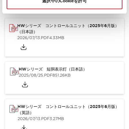
選択中のCookieを許可
カタログ
取扱説明書
CAD
規格・認証
技術文書
その他
HWシリーズ コントロールユニット（2025年6月版）
（日本語）
2026/07/13
.PDF
4.33MB
HWシリーズ 短胴表示灯（日本語）
2025/08/25
.PDF
851.26KB
HWシリーズ コントロールユニット（2025年6月版）
（英語）
2026/07/13
.PDF
3.27MB