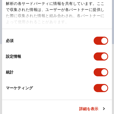
の点灯/消灯の認識および、点灯時のランプ色の識別が
解析の各サードパーティに情報を共有しています。ここ
対応。
で収集された情報は、ユーザーが各パートナーに提供し
た際に収集された情報と組み合わされ、各パートナーに
ISO 3864-4安全色に対応。危険時や緊急事態時の色表
よって使用されることがあります。
現がより明確・鮮明で、より多くの方が識別可能に。
同
必須
意
の
選
+
仕様
設定情報
すべて展開
択
形状仕様
統計
電気的仕様(照光部定格)
マーケティング
環境仕様
機械的仕様
詳細を表示