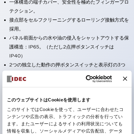
一体構造の端子カバー、安全性を極めたフィンガープロ
テクション。
接点部をセルフクリーニングするローリング接触方式を
採用。
パネル前面からの水や油の侵入をシャットアウトする保
護構造：IP65。（ただし2点押ボタンスイッチは
IP40）
2つの独立した動作の押ボタンスイッチと表示灯の3つ
の機能を1つのスイッチで可能にした2点押ボタンスイッ
チも完備。
ワールドワイドなニーズに対応する各種電圧を完備。
このウェブサイトはCookieを使用します
1つで6色の役をこなすLED球（LSRD球）。これまで色
ごとに分かれていたLED球を、1色のLED球で各色を表
このサイトではCookieを使って、ユーザーに合わせたコ
ンテンツや広告の表示、トラフィックの分析を行ってい
現できるようにしました。
ます。またユーザーによるサイトの利用状況についても
カラーユニバーサルデザインに対応。表示灯（角平形）
情報を収集し、ソーシャルメディアや広告配信、データ