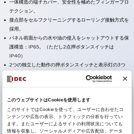
一体構造の端子カバー、安全性を極めたフィンガープロ
テクション。
接点部をセルフクリーニングするローリング接触方式を
採用。
パネル前面からの水や油の侵入をシャットアウトする保
護構造：IP65。（ただし2点押ボタンスイッチは
IP40）
2つの独立した動作の押ボタンスイッチと表示灯の3つ
の機能を1つのスイッチで可能にした2点押ボタンスイッ
チも完備。
ワールドワイドなニーズに対応する各種電圧を完備。
このウェブサイトはCookieを使用します
1つで6色の役をこなすLED球（LSRD球）。これまで色
ごとに分かれていたLED球を、1色のLED球で各色を表
このサイトではCookieを使って、ユーザーに合わせたコ
ンテンツや広告の表示、トラフィックの分析を行ってい
現できるようにしました。
ます。またユーザーによるサイトの利用状況についても
カラーユニバーサルデザインに対応。表示灯（角平形）
情報を収集し、ソーシャルメディアや広告配信、データ