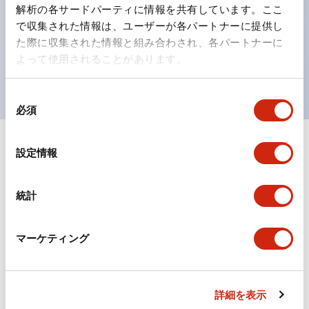
の点灯/消灯の認識および、点灯時のランプ色の識別が
解析の各サードパーティに情報を共有しています。ここ
対応。
で収集された情報は、ユーザーが各パートナーに提供し
た際に収集された情報と組み合わされ、各パートナーに
ISO 3864-4安全色に対応。危険時や緊急事態時の色表
よって使用されることがあります。
現がより明確・鮮明で、より多くの方が識別可能に。
同
必須
意
の
選
+
仕様
設定情報
すべて展開
択
形状仕様
統計
電気的仕様(照光部定格)
マーケティング
環境仕様
機械的仕様
詳細を表示