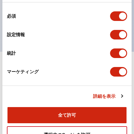
の点灯/消灯の認識および、点灯時のランプ色の識別が
同
対応。
必須
意
ISO 3864-4安全色に対応。危険時や緊急事態時の色表
の
現がより明確・鮮明で、より多くの方が識別可能に。
選
設定情報
択
統計
+
仕様
すべて展開
マーケティング
機能仕様
詳細を表示
ドキュメントとファイル
全て許可