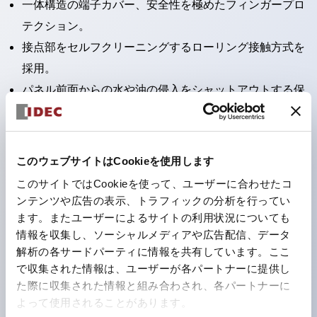
一体構造の端子カバー、安全性を極めたフィンガープロ
テクション。
接点部をセルフクリーニングするローリング接触方式を
採用。
パネル前面からの水や油の侵入をシャットアウトする保
護構造：IP65。（ただし2点押ボタンスイッチは
IP40）
2つの独立した動作の押ボタンスイッチと表示灯の3つ
このウェブサイトはCookieを使用します
の機能を1つのスイッチで可能にした2点押ボタンスイッ
このサイトではCookieを使って、ユーザーに合わせたコ
チも完備。
ンテンツや広告の表示、トラフィックの分析を行ってい
ワールドワイドなニーズに対応する各種電圧を完備。
ます。またユーザーによるサイトの利用状況についても
情報を収集し、ソーシャルメディアや広告配信、データ
1つで6色の役をこなすLED球（LSRD球）。これまで色
解析の各サードパーティに情報を共有しています。ここ
ごとに分かれていたLED球を、1色のLED球で各色を表
で収集された情報は、ユーザーが各パートナーに提供し
現できるようにしました。
た際に収集された情報と組み合わされ、各パートナーに
カラーユニバーサルデザインに対応。表示灯（角平形）
よって使用されることがあります。