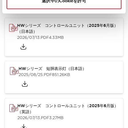
選択中のCookieを許可
カタログ
取扱説明書
CAD
規格・認証
技術文書
その他
HWシリーズ コントロールユニット（2025年6月版）
（日本語）
2026/07/13
.PDF
4.33MB
HWシリーズ 短胴表示灯（日本語）
2025/08/25
.PDF
851.26KB
HWシリーズ コントロールユニット（2025年6月版）
（英語）
2026/07/13
.PDF
3.27MB