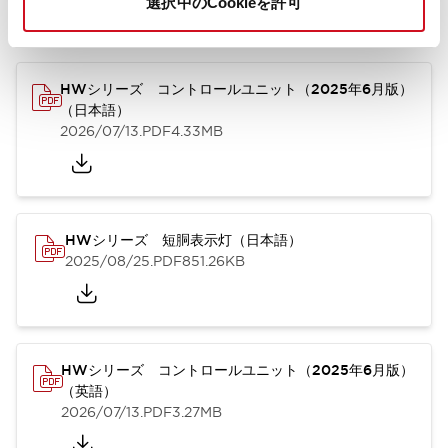
選択中のCookieを許可
カタログ
取扱説明書
CAD
規格・認証
技術文書
その他
HWシリーズ コントロールユニット（2025年6月版）
（日本語）
2026/07/13
.PDF
4.33MB
HWシリーズ 短胴表示灯（日本語）
2025/08/25
.PDF
851.26KB
HWシリーズ コントロールユニット（2025年6月版）
（英語）
2026/07/13
.PDF
3.27MB