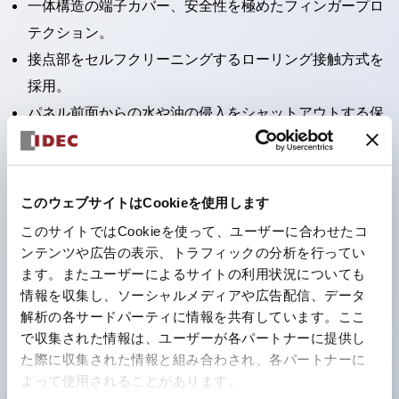
一体構造の端子カバー、安全性を極めたフィンガープロ
テクション。
接点部をセルフクリーニングするローリング接触方式を
採用。
パネル前面からの水や油の侵入をシャットアウトする保
護構造：IP65。（ただし2点押ボタンスイッチは
IP40）
2つの独立した動作の押ボタンスイッチと表示灯の3つ
このウェブサイトはCookieを使用します
の機能を1つのスイッチで可能にした2点押ボタンスイッ
このサイトではCookieを使って、ユーザーに合わせたコ
チも完備。
ンテンツや広告の表示、トラフィックの分析を行ってい
ワールドワイドなニーズに対応する各種電圧を完備。
ます。またユーザーによるサイトの利用状況についても
情報を収集し、ソーシャルメディアや広告配信、データ
1つで6色の役をこなすLED球（LSRD球）。これまで色
解析の各サードパーティに情報を共有しています。ここ
ごとに分かれていたLED球を、1色のLED球で各色を表
で収集された情報は、ユーザーが各パートナーに提供し
現できるようにしました。
た際に収集された情報と組み合わされ、各パートナーに
カラーユニバーサルデザインに対応。表示灯（角平形）
よって使用されることがあります。