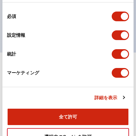
の点灯/消灯の認識および、点灯時のランプ色の識別が
同
対応。
必須
意
ISO 3864-4安全色に対応。危険時や緊急事態時の色表
の
現がより明確・鮮明で、より多くの方が識別可能に。
選
設定情報
択
統計
+
仕様
すべて展開
マーケティング
機能仕様
詳細を表示
ドキュメントとファイル
全て許可