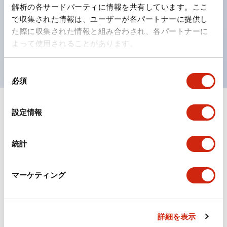
の点灯/消灯の認識および、点灯時のランプ色の識別が
解析の各サードパーティに情報を共有しています。ここ
対応。
で収集された情報は、ユーザーが各パートナーに提供し
た際に収集された情報と組み合わされ、各パートナーに
ISO 3864-4安全色に対応。危険時や緊急事態時の色表
よって使用されることがあります。
現がより明確・鮮明で、より多くの方が識別可能に。
同
必須
意
の
選
+
仕様
設定情報
すべて展開
択
形状仕様
統計
電気的仕様(照光部定格)
マーケティング
環境仕様
機械的仕様
詳細を表示