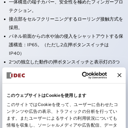
一体構造の端子カバー、安全性を極めたフィンガープロ
テクション。
接点部をセルフクリーニングするローリング接触方式を
採用。
パネル前面からの水や油の侵入をシャットアウトする保
護構造：IP65。（ただし2点押ボタンスイッチは
IP40）
2つの独立した動作の押ボタンスイッチと表示灯の3つ
の機能を1つのスイッチで可能にした2点押ボタンスイッ
チも完備。
ワールドワイドなニーズに対応する各種電圧を完備。
このウェブサイトはCookieを使用します
1つで6色の役をこなすLED球（LSRD球）。これまで色
ごとに分かれていたLED球を、1色のLED球で各色を表
このサイトではCookieを使って、ユーザーに合わせたコ
ンテンツや広告の表示、トラフィックの分析を行ってい
現できるようにしました。
ます。またユーザーによるサイトの利用状況についても
カラーユニバーサルデザインに対応。表示灯（角平形）
情報を収集し、ソーシャルメディアや広告配信、データ