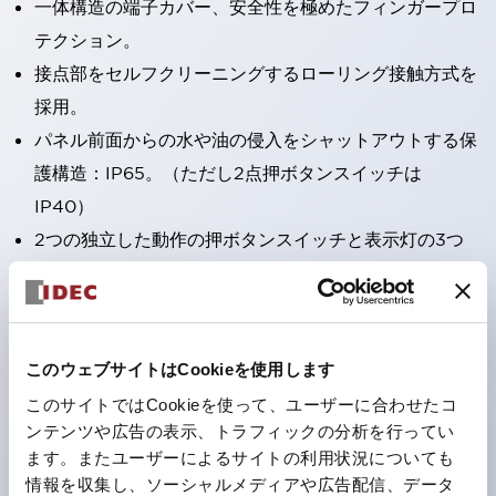
一体構造の端子カバー、安全性を極めたフィンガープロ
テクション。
接点部をセルフクリーニングするローリング接触方式を
採用。
パネル前面からの水や油の侵入をシャットアウトする保
護構造：IP65。（ただし2点押ボタンスイッチは
IP40）
2つの独立した動作の押ボタンスイッチと表示灯の3つ
の機能を1つのスイッチで可能にした2点押ボタンスイッ
チも完備。
ワールドワイドなニーズに対応する各種電圧を完備。
このウェブサイトはCookieを使用します
1つで6色の役をこなすLED球（LSRD球）。これまで色
ごとに分かれていたLED球を、1色のLED球で各色を表
このサイトではCookieを使って、ユーザーに合わせたコ
ンテンツや広告の表示、トラフィックの分析を行ってい
現できるようにしました。
ます。またユーザーによるサイトの利用状況についても
カラーユニバーサルデザインに対応。表示灯（角平形）
情報を収集し、ソーシャルメディアや広告配信、データ