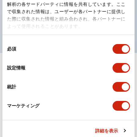
の点灯/消灯の認識および、点灯時のランプ色の識別が
解析の各サードパーティに情報を共有しています。ここ
対応。
で収集された情報は、ユーザーが各パートナーに提供し
た際に収集された情報と組み合わされ、各パートナーに
ISO 3864-4安全色に対応。危険時や緊急事態時の色表
よって使用されることがあります。
現がより明確・鮮明で、より多くの方が識別可能に。
同
必須
意
の
選
+
仕様
設定情報
すべて展開
択
形状仕様
統計
電気的仕様(照光部定格)
マーケティング
環境仕様
機械的仕様
詳細を表示