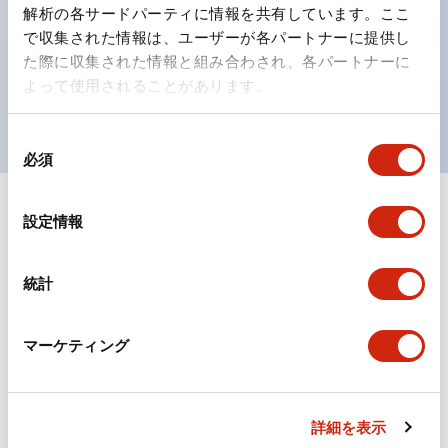
の点灯/消灯の認識および、点灯時のランプ色の識別が
解析の各サードパーティに情報を共有しています。ここ
対応。
で収集された情報は、ユーザーが各パートナーに提供し
た際に収集された情報と組み合わされ、各パートナーに
ISO 3864-4安全色に対応。危険時や緊急事態時の色表
よって使用されることがあります。
現がより明確・鮮明で、より多くの方が識別可能に。
同
必須
意
の
選
+
仕様
設定情報
すべて展開
択
形状仕様
統計
電気的仕様(照光部定格)
マーケティング
環境仕様
機械的仕様
詳細を表示