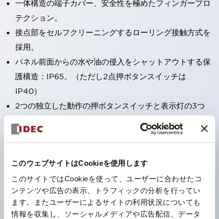
一体構造の端子カバー、安全性を極めたフィンガープロ
テクション。
接点部をセルフクリーニングするローリング接触方式を
採用。
パネル前面からの水や油の侵入をシャットアウトする保
護構造：IP65。（ただし2点押ボタンスイッチは
IP40）
2つの独立した動作の押ボタンスイッチと表示灯の3つ
の機能を1つのスイッチで可能にした2点押ボタンスイッ
チも完備。
ワールドワイドなニーズに対応する各種電圧を完備。
このウェブサイトはCookieを使用します
1つで6色の役をこなすLED球（LSRD球）。これまで色
ごとに分かれていたLED球を、1色のLED球で各色を表
このサイトではCookieを使って、ユーザーに合わせたコ
ンテンツや広告の表示、トラフィックの分析を行ってい
現できるようにしました。
ます。またユーザーによるサイトの利用状況についても
カラーユニバーサルデザインに対応。表示灯（角平形）
情報を収集し、ソーシャルメディアや広告配信、データ