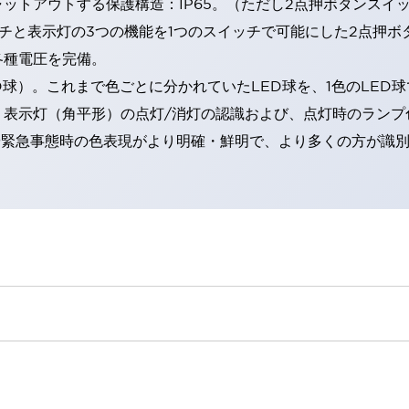
トアウトする保護構造：IP65。（ただし2点押ボタンスイッチ
チと表示灯の3つの機能を1つのスイッチで可能にした2点押ボ
各種電圧を完備。
RD球）。これまで色ごとに分かれていたLED球を、1色のLE
。表示灯（角平形）の点灯/消灯の認識および、点灯時のランプ
険時や緊急事態時の色表現がより明確・鮮明で、より多くの方が識