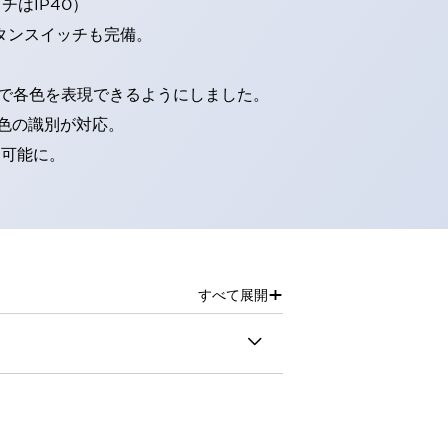
はIP40）
タンスイッチも完備。
D球で各色を表現できるようにしました。
色の識別が対応。
別可能に。
+
すべて展開