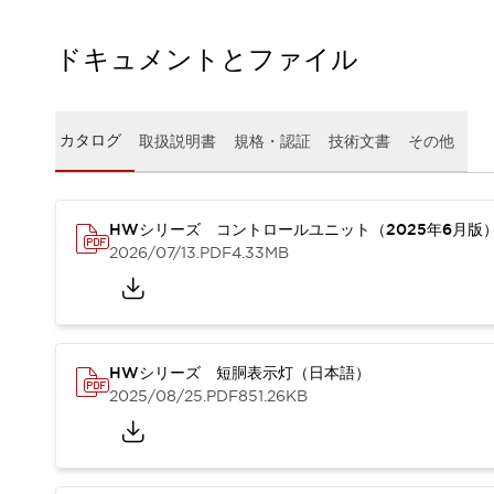
本質的な対策で爆発事故のリスクを抑える
半導体製造装置の設計自由度を高める方法
ドキュメントとファイル
ダウンタイムを長引かせるスイッチ交換を瞬時に
安全規格への対応
危険性の低い機械にカテゴリ2安全リレーモジュールの選択を
光電センサでは実現できなかった工数を削減する手段とは？
カタログ
取扱説明書
規格・認証
技術文書
その他
一覧を表示する
業界別
一覧を表示する
ソリューション
HWシリーズ コントロールユニット（2025年6月版
安全、そしてその先へ
2026/07/13
.PDF
4.33MB
IDECの安全コンセプト
IDECの協調安全/Safety2.0
安全に関する法令・規格
基礎からわかる安全機器講座
安全セミナー/安全コンサルティング
HWシリーズ 短胴表示灯（日本語）
2025/08/25
.PDF
851.26KB
SISTEMAとは
一覧を表示する
IIoT対応デバイス
RFID認証
制御パネルレス
AGV/AMRの開発&導入促進