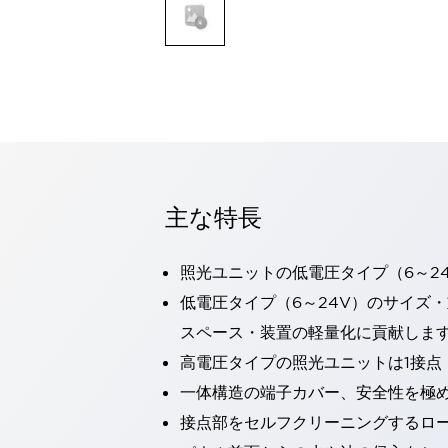
一覧を表示する
モビリティソリューション
セーフティホイールドライブ（SWD）
アシストホイールドライブ（AWD）
一覧を表示する
業界別
AGV/AMR
タブレットに安全機能を追加
安全対策の死角をなくし人身事故を防ぐ
主な特長
人とAGVとの突発的な接触への対策
無人搬送車の低床化と安全性を両立
照光ユニットの低電圧タイプ（6～2
この表示器がAGVに向く理由
移動式ロボットの安全対策
一覧を表示する
低電圧タイプ（6～24V）のサイズ
自動車
スペース・装置の軽量化に貢献しま
ロボットに潜むリスクを徹底検証
安全柵内の人的被害を削減
高電圧タイプの照光ユニットは1接点
大型表示灯の統一で工数削減
小型装置の安全対策
一体構造の端子カバー、安全性を極
水素ステーションに信頼のおける防爆対策を
E-モビリティの時代にむけて
接点部をセルフクリーニングするロ
リチウムイオン電池製造における金属（主に銅）混入対策