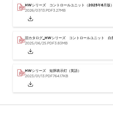
重量物搬送アシスト
HWシリーズ コントロールユニット（2025年6月版
COLLABORATIVE ROBOTS
2026/07/13
.PDF
3.27MB
SWD搭載 AMR開発キット
防爆ソリューション
「防爆受注製品」のご提案
防爆技術への取り組み
旧カタログ_HWシリーズ コントロールユニット 白熱
防爆関連の法律・政令・省令
2025/06/25
.PDF
3.83MB
防爆安全セミナー
アプリケーション・事例
防爆技術
一覧を表示する
プリント基板製品ソリューション
商品箱詰め装置
HWシリーズ 短胴表示灯（英語）
人と機械の接点を清潔に
2023/01/13
.PDF
764.17KB
一覧を表示する
ダウンロード
デジタルカタログ
RoHS指令への取り組み
規格認証製品
ソフトウェアダウンロード
Automation Organizer