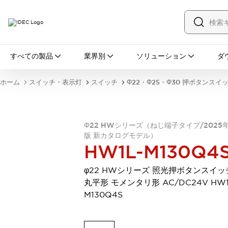
すべての製品
すべての製品
業界別
ソリューション
ダ
スイッチ・表示灯
スイッチ
表示灯・ブザー
ホーム
スイッチ・表示灯
スイッチ
Φ22・Φ25・Φ30 押ボタンスイ
一覧を表示する
安全・防爆機器
安全機器
防爆機器
一覧を表示する
インダストリアルコンポーネンツ
Φ22 HWシリーズ（ねじ端子タイプ/2025
版 新カタログモデル）
リレー・タイマ
端子台
電源機器
HW1L-M130Q4
サーキットプロテクタ
LED照明
一覧を表示する
φ22 HWシリーズ 照光押ボタンスイッ
オートメーション
丸平形 モメンタリ形 AC/DC24V HW1
PLC
プログラマブル表示器
M130Q4S
産業用イーサネット
一覧を表示する
センシング
センサ
自動認識
イオナイザ