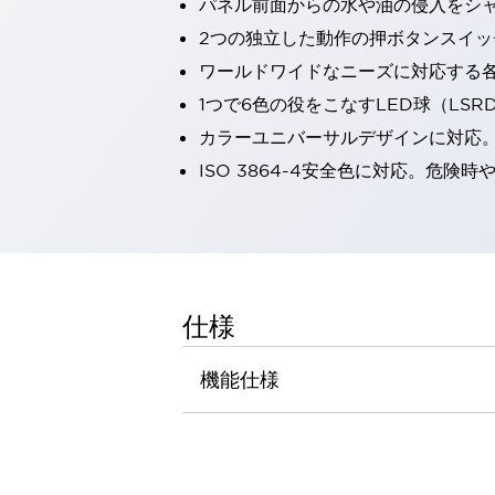
パネル前面からの水や油の侵入をシャッ
一覧を表示する
2つの独立した動作の押ボタンスイッ
工作機械
ワールドワイドなニーズに対応する
タッチパネルを市販タブレットに置き換えてコストダウン
小型の5,000Ｎの堅牢性に優れた安全スイッチで耐久性アップ
1つで6色の役をこなすLED球（LS
装置のコンパクト化につながる回路設計
カラーユニバーサルデザインに対応
工作機械のコスト削減のコツ
ISO 3864-4安全色に対応。危
工作機械に小型化の可能性を見出す
デザイン視点で工作機械の付加価値をアップ
このLED照明が工作機械のワークに向く理由
機器の故障につながる「瞬停」を防ぐ
フラット照明で綺麗な加工面を確認
イネーブル装置で安全性を強化
一覧を表示する
仕様
ロボット
ティーチングペンダントを市販タブレットに置き換えるには
機能仕様
人とロボットの協働作業を一層安全で効率的に
協働ロボットのポテンシャルを発揮する安全対策
一覧を表示する
半導体