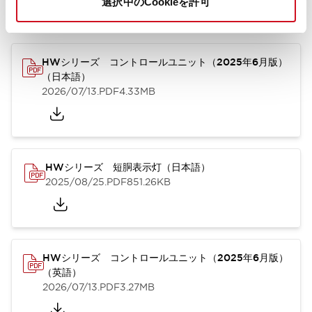
選択中のCookieを許可
カタログ
取扱説明書
CAD
規格・認証
技術文書
その他
HWシリーズ コントロールユニット（2025年6月版）
（日本語）
2026/07/13
.PDF
4.33MB
HWシリーズ 短胴表示灯（日本語）
2025/08/25
.PDF
851.26KB
HWシリーズ コントロールユニット（2025年6月版）
（英語）
2026/07/13
.PDF
3.27MB