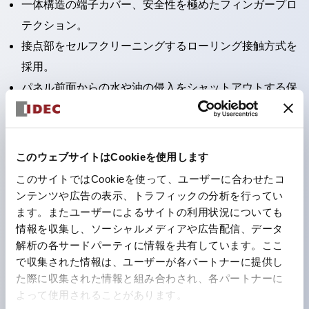
一体構造の端子カバー、安全性を極めたフィンガープロ
テクション。
接点部をセルフクリーニングするローリング接触方式を
採用。
パネル前面からの水や油の侵入をシャットアウトする保
護構造：IP65。（ただし2点押ボタンスイッチは
IP40）
2つの独立した動作の押ボタンスイッチと表示灯の3つ
このウェブサイトはCookieを使用します
の機能を1つのスイッチで可能にした2点押ボタンスイッ
このサイトではCookieを使って、ユーザーに合わせたコ
チも完備。
ンテンツや広告の表示、トラフィックの分析を行ってい
ワールドワイドなニーズに対応する各種電圧を完備。
ます。またユーザーによるサイトの利用状況についても
情報を収集し、ソーシャルメディアや広告配信、データ
1つで6色の役をこなすLED球（LSRD球）。これまで色
解析の各サードパーティに情報を共有しています。ここ
ごとに分かれていたLED球を、1色のLED球で各色を表
で収集された情報は、ユーザーが各パートナーに提供し
現できるようにしました。
た際に収集された情報と組み合わされ、各パートナーに
カラーユニバーサルデザインに対応。表示灯（角平形）
よって使用されることがあります。