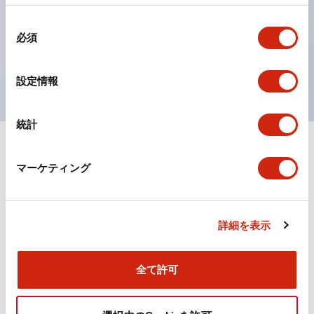
の点灯/消灯の認識および、点灯時のランプ色の識別が
同
対応。
必須
意
ISO 3864-4安全色に対応。危険時や緊急事態時の色表
の
現がより明確・鮮明で、より多くの方が識別可能に。
選
設定情報
択
統計
+
仕様
すべて展開
マーケティング
機能仕様
詳細を表示
ドキュメントとファイル
全て許可