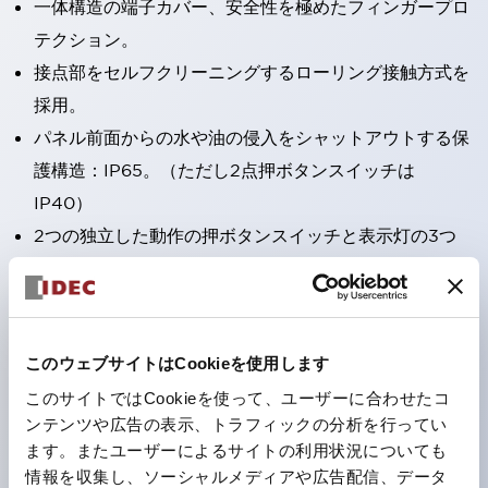
一体構造の端子カバー、安全性を極めたフィンガープロ
テクション。
接点部をセルフクリーニングするローリング接触方式を
採用。
パネル前面からの水や油の侵入をシャットアウトする保
護構造：IP65。（ただし2点押ボタンスイッチは
IP40）
2つの独立した動作の押ボタンスイッチと表示灯の3つ
の機能を1つのスイッチで可能にした2点押ボタンスイッ
チも完備。
ワールドワイドなニーズに対応する各種電圧を完備。
このウェブサイトはCookieを使用します
1つで6色の役をこなすLED球（LSRD球）。これまで色
ごとに分かれていたLED球を、1色のLED球で各色を表
このサイトではCookieを使って、ユーザーに合わせたコ
ンテンツや広告の表示、トラフィックの分析を行ってい
現できるようにしました。
ます。またユーザーによるサイトの利用状況についても
カラーユニバーサルデザインに対応。表示灯（角平形）
情報を収集し、ソーシャルメディアや広告配信、データ