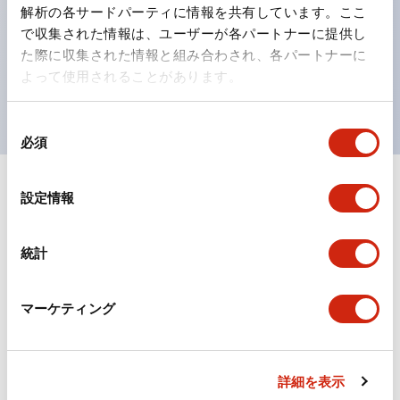
の点灯/消灯の認識および、点灯時のランプ色の識別が
解析の各サードパーティに情報を共有しています。ここ
対応。
で収集された情報は、ユーザーが各パートナーに提供し
た際に収集された情報と組み合わされ、各パートナーに
ISO 3864-4安全色に対応。危険時や緊急事態時の色表
よって使用されることがあります。
現がより明確・鮮明で、より多くの方が識別可能に。
同
必須
意
の
選
+
仕様
設定情報
すべて展開
択
形状仕様
統計
電気的仕様(照光部定格)
マーケティング
環境仕様
機械的仕様
詳細を表示