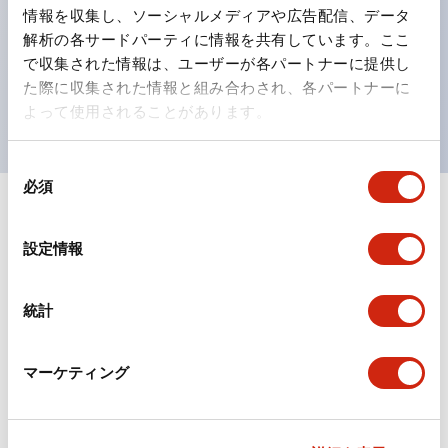
の点灯/消灯の認識および、点灯時のランプ色の識別が
情報を収集し、ソーシャルメディアや広告配信、データ
対応。
解析の各サードパーティに情報を共有しています。ここ
で収集された情報は、ユーザーが各パートナーに提供し
ISO 3864-4安全色に対応。危険時や緊急事態時の色表
た際に収集された情報と組み合わされ、各パートナーに
現がより明確・鮮明で、より多くの方が識別可能に。
よって使用されることがあります。
同
必須
意
の
+
仕様
すべて展開
選
設定情報
択
形状仕様
統計
電気的仕様(照光部定格)
環境仕様
マーケティング
機能仕様