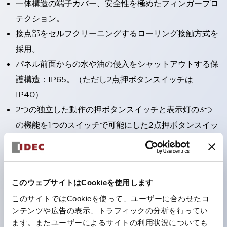
一体構造の端子カバー、安全性を極めたフィンガープロ
テクション。
接点部をセルフクリーニングするローリング接触方式を
採用。
パネル前面からの水や油の侵入をシャットアウトする保
護構造：IP65。（ただし2点押ボタンスイッチは
IP40）
2つの独立した動作の押ボタンスイッチと表示灯の3つ
の機能を1つのスイッチで可能にした2点押ボタンスイッ
チも完備。
ワールドワイドなニーズに対応する各種電圧を完備。
1つで6色の役をこなすLED球（LSRD球）。これまで色
このウェブサイトはCookieを使用します
ごとに分かれていたLED球を、1色のLED球で各色を表
このサイトではCookieを使って、ユーザーに合わせたコ
現できるようにしました。
ンテンツや広告の表示、トラフィックの分析を行ってい
カラーユニバーサルデザインに対応。表示灯（角平形）
ます。またユーザーによるサイトの利用状況についても