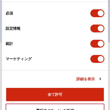
の点灯/消灯の認識および、点灯時のランプ色の識別が
同
対応。
必須
意
ISO 3864-4安全色に対応。危険時や緊急事態時の色表
の
現がより明確・鮮明で、より多くの方が識別可能に。
選
設定情報
択
統計
+
仕様
すべて展開
マーケティング
機能仕様
詳細を表示
ドキュメントとファイル
全て許可