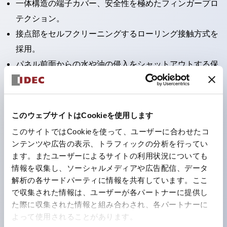
一体構造の端子カバー、安全性を極めたフィンガープロ
テクション。
接点部をセルフクリーニングするローリング接触方式を
採用。
パネル前面からの水や油の侵入をシャットアウトする保
護構造：IP65。（ただし2点押ボタンスイッチは
IP40）
2つの独立した動作の押ボタンスイッチと表示灯の3つ
このウェブサイトはCookieを使用します
の機能を1つのスイッチで可能にした2点押ボタンスイッ
このサイトではCookieを使って、ユーザーに合わせたコ
チも完備。
ンテンツや広告の表示、トラフィックの分析を行ってい
ワールドワイドなニーズに対応する各種電圧を完備。
ます。またユーザーによるサイトの利用状況についても
情報を収集し、ソーシャルメディアや広告配信、データ
1つで6色の役をこなすLED球（LSRD球）。これまで色
解析の各サードパーティに情報を共有しています。ここ
ごとに分かれていたLED球を、1色のLED球で各色を表
で収集された情報は、ユーザーが各パートナーに提供し
現できるようにしました。
た際に収集された情報と組み合わされ、各パートナーに
カラーユニバーサルデザインに対応。表示灯（角平形）
よって使用されることがあります。