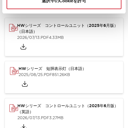
選択中のCookieを許可
カタログ
取扱説明書
CAD
規格・認証
技術文書
その他
HWシリーズ コントロールユニット（2025年6月版）
（日本語）
2026/07/13
.PDF
4.33MB
HWシリーズ 短胴表示灯（日本語）
2025/08/25
.PDF
851.26KB
HWシリーズ コントロールユニット（2025年6月版）
（英語）
2026/07/13
.PDF
3.27MB