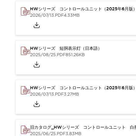
重量物搬送アシスト
HWシリーズ コントロールユニット（2025年6月版
COLLABORATIVE ROBOTS
2026/07/13
.PDF
4.33MB
SWD搭載 AMR開発キット
防爆ソリューション
「防爆受注製品」のご提案
防爆技術への取り組み
防爆関連の法律・政令・省令
HWシリーズ 短胴表示灯（日本語）
防爆安全セミナー
2025/08/25
.PDF
851.26KB
アプリケーション・事例
防爆技術
一覧を表示する
プリント基板製品ソリューション
商品箱詰め装置
HWシリーズ コントロールユニット（2025年6月版
人と機械の接点を清潔に
2026/07/13
.PDF
3.27MB
一覧を表示する
ダウンロード
デジタルカタログ
RoHS指令への取り組み
規格認証製品
ソフトウェアダウンロード
旧カタログ_HWシリーズ コントロールユニット 白熱
2025/06/25
.PDF
3.83MB
Automation Organizer