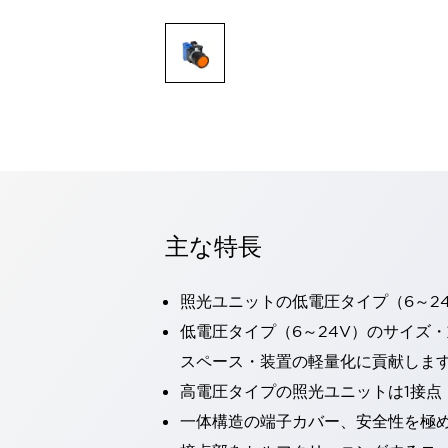
一覧を表示する
モビリティソリューション
セーフティホイールドライブ（SWD）
アシストホイールドライブ（AWD）
一覧を表示する
業界別
AGV/AMR
タブレットに安全機能を追加
安全対策の死角をなくし人身事故を防ぐ
人とAGVとの突発的な接触への対策
主な特長
無人搬送車の低床化と安全性を両立
この表示器がAGVに向く理由
移動式ロボットの安全対策
一覧を表示する
照光ユニットの低電圧タイプ（6～2
自動車
低電圧タイプ（6～24V）のサイズ
ロボットに潜むリスクを徹底検証
安全柵内の人的被害を削減
スペース・装置の軽量化に貢献しま
大型表示灯の統一で工数削減
小型装置の安全対策
高電圧タイプの照光ユニットは1接点
水素ステーションに信頼のおける防爆対策を
E-モビリティの時代にむけて
一体構造の端子カバー、安全性を極
リチウムイオン電池製造における金属（主に銅）混入対策