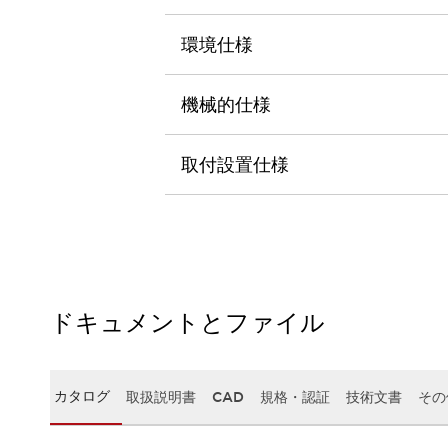
本質的な対策で爆発事故のリスクを抑える
半導体製造装置の設計自由度を高める方法
環境仕様
ダウンタイムを長引かせるスイッチ交換を瞬時に
安全規格への対応
危険性の低い機械にカテゴリ2安全リレーモジュールの選択を
機械的仕様
光電センサでは実現できなかった工数を削減する手段とは？
一覧を表示する
取付設置仕様
業界別
一覧を表示する
ソリューション
安全、そしてその先へ
IDECの安全コンセプト
IDECの協調安全/Safety2.0
安全に関する法令・規格
基礎からわかる安全機器講座
ドキュメントとファイル
安全セミナー/安全コンサルティング
SISTEMAとは
一覧を表示する
IIoT対応デバイス
RFID認証
カタログ
取扱説明書
CAD
規格・認証
技術文書
その
制御パネルレス
AGV/AMRの開発&導入促進