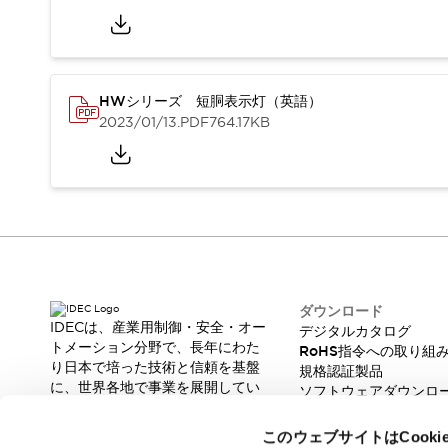
スマートリレー専用プログラミングソフトウェア
オートメーション製品プログラミングソフトウェア
安全製品
センシング製品
モーターライズドシステム
一覧を表示する
HWシリーズ 短胴表示灯（英語）
脆弱性レポート
一覧を表示する
2023/01/13
.PDF
764.17KB
新着情報
オンラインセミナー
安全・防爆セミナー
e-ラーニング
プログラミングセミナー
お困りごと解決セミナー
共催オンラインセミナー
一覧を表示する
ダウンロード
IDECは、産業用制御・安全・オー
展示会
キャンペーン
デジタルカタログ
トメーション分野で、長年にわた
RoHS指令への取り組
動画チャンネル
り日本で培った技術と信頼を基盤
規格認証製品
技術コラム
に、世界各地で事業を展開してい
ソフトウェアダウンロ
IDEC ニュースレター
ます。
脆弱性レポート
サポート
革新的な製品とソリューションを
このウェブサイトはCook
通じて、製造現場の生産性と安全