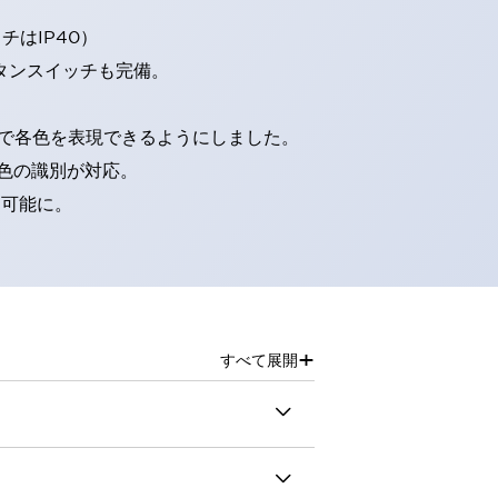
はIP40）
タンスイッチも完備。
D球で各色を表現できるようにしました。
色の識別が対応。
別可能に。
+
すべて展開