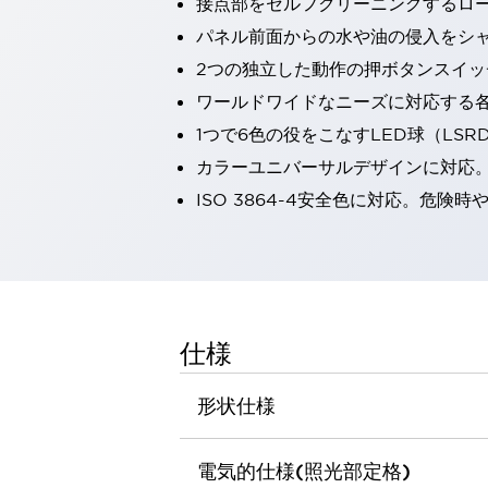
接点部をセルフクリーニングするロ
一覧を表示する
パネル前面からの水や油の侵入をシャッ
工作機械
2つの独立した動作の押ボタンスイッ
タッチパネルを市販タブレットに置き換えてコストダウン
小型の5,000Ｎの堅牢性に優れた安全スイッチで耐久性アップ
ワールドワイドなニーズに対応する
装置のコンパクト化につながる回路設計
1つで6色の役をこなすLED球（LS
工作機械のコスト削減のコツ
カラーユニバーサルデザインに対応
工作機械に小型化の可能性を見出す
ISO 3864-4安全色に対応。危
デザイン視点で工作機械の付加価値をアップ
このLED照明が工作機械のワークに向く理由
機器の故障につながる「瞬停」を防ぐ
フラット照明で綺麗な加工面を確認
イネーブル装置で安全性を強化
一覧を表示する
ロボット
仕様
ティーチングペンダントを市販タブレットに置き換えるには
人とロボットの協働作業を一層安全で効率的に
形状仕様
協働ロボットのポテンシャルを発揮する安全対策
一覧を表示する
半導体
電気的仕様(照光部定格)