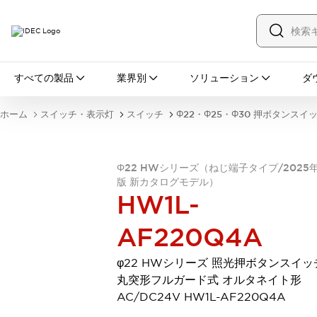
すべての製品
すべての製品
業界別
ソリューション
ダ
スイッチ・表示灯
スイッチ
表示灯・ブザー
ホーム
スイッチ・表示灯
スイッチ
Φ22・Φ25・Φ30 押ボタンスイ
一覧を表示する
安全・防爆機器
安全機器
防爆機器
一覧を表示する
Φ22 HWシリーズ（ねじ端子タイプ/2025
インダストリアルコンポーネンツ
版 新カタログモデル）
リレー・タイマ
端子台
電源機器
HW1L-
サーキットプロテクタ
LED照明
一覧を表示する
AF220Q4A
オートメーション
PLC
プログラマブル表示器
φ22 HWシリーズ 照光押ボタンスイッ
産業用イーサネット
一覧を表示する
丸突形フルガード式 オルタネイト形
センシング
AC/DC24V HW1L-AF220Q4A
センサ
自動認識
イオナイザ