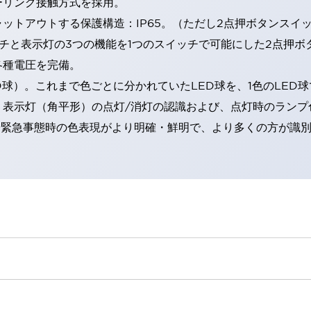
ーリング接触方式を採用。
トアウトする保護構造：IP65。（ただし2点押ボタンスイッチ
チと表示灯の3つの機能を1つのスイッチで可能にした2点押ボ
各種電圧を完備。
RD球）。これまで色ごとに分かれていたLED球を、1色のLE
。表示灯（角平形）の点灯/消灯の認識および、点灯時のランプ
険時や緊急事態時の色表現がより明確・鮮明で、より多くの方が識