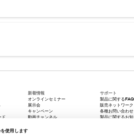
新着情報
サポート
オンラインセミナー
製品に関するFA
み
展示会
販売ネットワーク
キャンペーン
各種お問い合わせ
ード
動画チャンネル
製品に関するお知
技術コラム
販売中止品/推奨
IDEC ニュースレター
輸出該非判定
ieを使用します