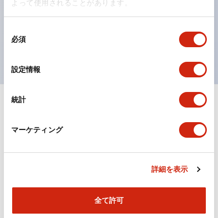
よって使用されることがあります。
の点灯/消灯の認識および、点灯時のランプ色の識別が
対応。
同
ISO 3864-4安全色に対応。危険時や緊急事態時の色表
必須
意
現がより明確・鮮明で、より多くの方が識別可能に。
の
選
設定情報
択
統計
+
仕様
すべて展開
形状仕様
マーケティング
機能仕様
詳細を表示
全て許可
ドキュメントとファイル