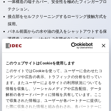
一体構造の端子カバー、安全性を極めたフィンガープロ
テクション。
接点部をセルフクリーニングするローリング接触方式を
採用。
パネル前面からの水や油の侵入をシャットアウトする保
護構造：IP65。（ただし2点押ボタンスイッチは
IP40）
2つの独立した動作の押ボタンスイッチと表示灯の3つ
の機能を1つのスイッチで可能にした2点押ボタンスイッ
このウェブサイトはCookieを使用します
チも完備。
このサイトではCookieを使って、ユーザーに合わせたコ
ワールドワイドなニーズに対応する各種電圧を完備。
ンテンツや広告の表示、トラフィックの分析を行ってい
ます。またユーザーによるサイトの利用状況についても
1つで6色の役をこなすLED球（LSRD球）。これまで色
情報を収集し、ソーシャルメディアや広告配信、データ
ごとに分かれていたLED球を、1色のLED球で各色を表
解析の各サードパーティに情報を共有しています。ここ
現できるようにしました。
で収集された情報は、ユーザーが各パートナーに提供し
カラーユニバーサルデザインに対応。表示灯（角平形）
た際に収集された情報と組み合わされ、各パートナーに