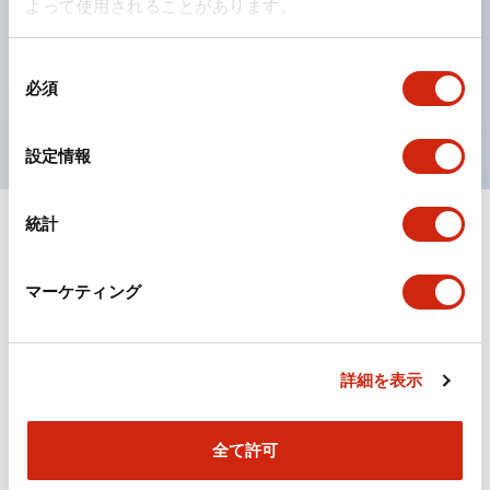
よって使用されることがあります。
の点灯/消灯の認識および、点灯時のランプ色の識別が
対応。
同
ISO 3864-4安全色に対応。危険時や緊急事態時の色表
必須
意
現がより明確・鮮明で、より多くの方が識別可能に。
の
選
設定情報
択
統計
+
仕様
すべて展開
形状仕様
マーケティング
機能仕様
詳細を表示
全て許可
ドキュメントとファイル