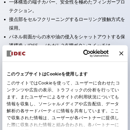
一体構造の端子カバー、安全性を極めたフィンガープロ
テクション。
接点部をセルフクリーニングするローリング接触方式を
採用。
パネル前面からの水や油の侵入をシャットアウトする保
護構造：IP65。（ただし2点押ボタンスイッチは
IP40）
2つの独立した動作の押ボタンスイッチと表示灯の3つ
の機能を1つのスイッチで可能にした2点押ボタンスイッ
このウェブサイトはCookieを使用します
チも完備。
このサイトではCookieを使って、ユーザーに合わせたコ
ワールドワイドなニーズに対応する各種電圧を完備。
ンテンツや広告の表示、トラフィックの分析を行ってい
ます。またユーザーによるサイトの利用状況についても
1つで6色の役をこなすLED球（LSRD球）。これまで色
情報を収集し、ソーシャルメディアや広告配信、データ
ごとに分かれていたLED球を、1色のLED球で各色を表
解析の各サードパーティに情報を共有しています。ここ
現できるようにしました。
で収集された情報は、ユーザーが各パートナーに提供し
カラーユニバーサルデザインに対応。表示灯（角平形）
た際に収集された情報と組み合わされ、各パートナーに