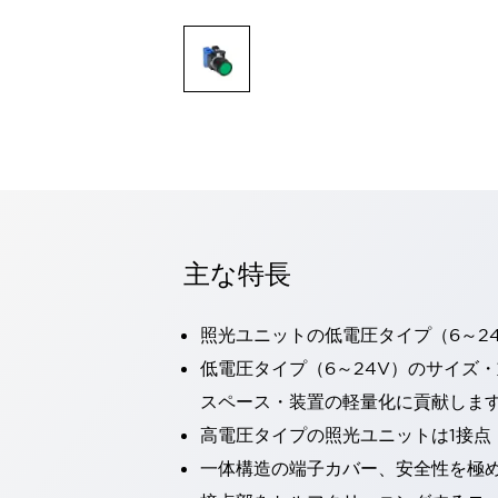
一覧を表示する
モビリティソリューション
セーフティホイールドライブ（SWD）
アシストホイールドライブ（AWD）
一覧を表示する
業界別
AGV/AMR
タブレットに安全機能を追加
安全対策の死角をなくし人身事故を防ぐ
人とAGVとの突発的な接触への対策
主な特長
無人搬送車の低床化と安全性を両立
この表示器がAGVに向く理由
移動式ロボットの安全対策
一覧を表示する
照光ユニットの低電圧タイプ（6～2
自動車
低電圧タイプ（6～24V）のサイズ
ロボットに潜むリスクを徹底検証
安全柵内の人的被害を削減
スペース・装置の軽量化に貢献しま
大型表示灯の統一で工数削減
小型装置の安全対策
高電圧タイプの照光ユニットは1接点
水素ステーションに信頼のおける防爆対策を
E-モビリティの時代にむけて
一体構造の端子カバー、安全性を極
リチウムイオン電池製造における金属（主に銅）混入対策