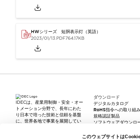
スマートリレー専用プログラミングソフトウェア
オートメーション製品プログラミングソフトウェア
安全製品
センシング製品
モーターライズドシステム
一覧を表示する
HWシリーズ 短胴表示灯（英語）
脆弱性レポート
一覧を表示する
2023/01/13
.PDF
764.17KB
新着情報
オンラインセミナー
安全・防爆セミナー
e-ラーニング
プログラミングセミナー
お困りごと解決セミナー
共催オンラインセミナー
一覧を表示する
ダウンロード
IDECは、産業用制御・安全・オー
展示会
キャンペーン
デジタルカタログ
トメーション分野で、長年にわた
RoHS指令への取り組
動画チャンネル
り日本で培った技術と信頼を基盤
規格認証製品
技術コラム
に、世界各地で事業を展開してい
ソフトウェアダウンロ
IDEC ニュースレター
ます。
脆弱性レポート
サポート
革新的な製品とソリューションを
このウェブサイトはCook
通じて、製造現場の生産性と安全