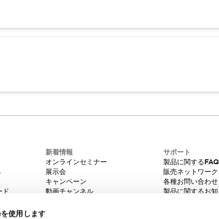
新着情報
サポート
オンラインセミナー
製品に関するFA
み
展示会
販売ネットワーク
キャンペーン
各種お問い合わせ
ード
動画チャンネル
製品に関するお知
技術コラム
販売中止品/推奨
IDEC ニュースレター
輸出該非判定
ieを使用します