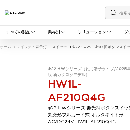
すべての製品
すべての製品
業界別
ソリューション
ダ
スイッチ・表示灯
スイッチ
表示灯・ブザー
ホーム
スイッチ・表示灯
スイッチ
Φ22・Φ25・Φ30 押ボタンスイ
一覧を表示する
安全・防爆機器
安全機器
防爆機器
一覧を表示する
Φ22 HWシリーズ（ねじ端子タイプ/2025
インダストリアルコンポーネンツ
版 新カタログモデル）
リレー・タイマ
端子台
電源機器
HW1L-
サーキットプロテクタ
LED照明
一覧を表示する
AF210Q4G
オートメーション
PLC
プログラマブル表示器
φ22 HWシリーズ 照光押ボタンスイッ
産業用イーサネット
一覧を表示する
丸突形フルガード式 オルタネイト形
センシング
AC/DC24V HW1L-AF210Q4G
センサ
自動認識
イオナイザ