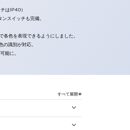
はIP40）
タンスイッチも完備。
D球で各色を表現できるようにしました。
色の識別が対応。
別可能に。
+
すべて展開