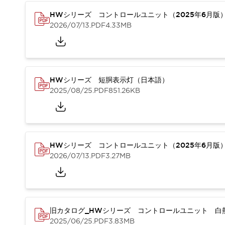
重量物搬送アシスト
HWシリーズ コントロールユニット（2025年6月版
COLLABORATIVE ROBOTS
2026/07/13
.PDF
4.33MB
SWD搭載 AMR開発キット
防爆ソリューション
「防爆受注製品」のご提案
防爆技術への取り組み
防爆関連の法律・政令・省令
HWシリーズ 短胴表示灯（日本語）
防爆安全セミナー
2025/08/25
.PDF
851.26KB
アプリケーション・事例
防爆技術
一覧を表示する
プリント基板製品ソリューション
商品箱詰め装置
HWシリーズ コントロールユニット（2025年6月版
人と機械の接点を清潔に
2026/07/13
.PDF
3.27MB
一覧を表示する
ダウンロード
デジタルカタログ
RoHS指令への取り組み
規格認証製品
ソフトウェアダウンロード
旧カタログ_HWシリーズ コントロールユニット 白熱
2025/06/25
.PDF
3.83MB
Automation Organizer