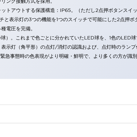
ーリング接触方式を採用。
トアウトする保護構造：IP65。（ただし2点押ボタンスイッチ
チと表示灯の3つの機能を1つのスイッチで可能にした2点押ボ
各種電圧を完備。
RD球）。これまで色ごとに分かれていたLED球を、1色のLE
。表示灯（角平形）の点灯/消灯の認識および、点灯時のランプ
険時や緊急事態時の色表現がより明確・鮮明で、より多くの方が識