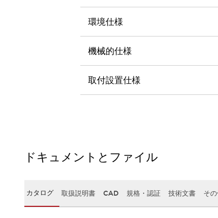
本質的な対策で爆発事故のリスクを抑える
半導体製造装置の設計自由度を高める方法
環境仕様
ダウンタイムを長引かせるスイッチ交換を瞬時に
安全規格への対応
危険性の低い機械にカテゴリ2安全リレーモジュールの選択を
機械的仕様
光電センサでは実現できなかった工数を削減する手段とは？
一覧を表示する
取付設置仕様
業界別
一覧を表示する
ソリューション
安全、そしてその先へ
IDECの安全コンセプト
IDECの協調安全/Safety2.0
安全に関する法令・規格
基礎からわかる安全機器講座
ドキュメントとファイル
安全セミナー/安全コンサルティング
SISTEMAとは
一覧を表示する
IIoT対応デバイス
RFID認証
カタログ
取扱説明書
CAD
規格・認証
技術文書
その
制御パネルレス
AGV/AMRの開発&導入促進