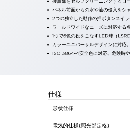
接点部をセルフクリーニングするロ
一覧を表示する
パネル前面からの水や油の侵入をシャッ
工作機械
2つの独立した動作の押ボタンスイッ
タッチパネルを市販タブレットに置き換えてコストダウン
小型の5,000Ｎの堅牢性に優れた安全スイッチで耐久性アップ
ワールドワイドなニーズに対応する
装置のコンパクト化につながる回路設計
1つで6色の役をこなすLED球（LS
工作機械のコスト削減のコツ
カラーユニバーサルデザインに対応
工作機械に小型化の可能性を見出す
ISO 3864-4安全色に対応。危
デザイン視点で工作機械の付加価値をアップ
このLED照明が工作機械のワークに向く理由
機器の故障につながる「瞬停」を防ぐ
フラット照明で綺麗な加工面を確認
イネーブル装置で安全性を強化
一覧を表示する
ロボット
仕様
ティーチングペンダントを市販タブレットに置き換えるには
人とロボットの協働作業を一層安全で効率的に
形状仕様
協働ロボットのポテンシャルを発揮する安全対策
一覧を表示する
半導体
電気的仕様(照光部定格)