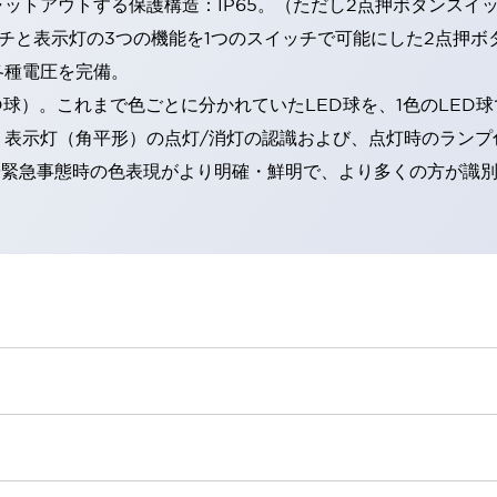
トアウトする保護構造：IP65。（ただし2点押ボタンスイッチ
チと表示灯の3つの機能を1つのスイッチで可能にした2点押ボ
各種電圧を完備。
RD球）。これまで色ごとに分かれていたLED球を、1色のLE
。表示灯（角平形）の点灯/消灯の認識および、点灯時のランプ
険時や緊急事態時の色表現がより明確・鮮明で、より多くの方が識