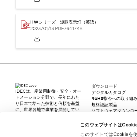
スマートリレー専用プログラミングソフトウェア
オートメーション製品プログラミングソフトウェア
安全製品
センシング製品
モーターライズドシステム
HWシリーズ 短胴表示灯（英語）
一覧を表示する
2023/01/13
.PDF
764.17KB
脆弱性レポート
一覧を表示する
新着情報
オンラインセミナー
安全・防爆セミナー
e-ラーニング
プログラミングセミナー
お困りごと解決セミナー
共催オンラインセミナー
ダウンロード
IDECは、産業用制御・安全・オー
デジタルカタログ
一覧を表示する
トメーション分野で、長年にわた
RoHS指令への取り組
展示会
キャンペーン
り日本で培った技術と信頼を基盤
規格認証製品
動画チャンネル
に、世界各地で事業を展開してい
ソフトウェアダウンロ
技術コラム
ます。
脆弱性レポート
革新的な製品とソリューションを
IDEC ニュースレター
このウェブサイトはCook
通じて、製造現場の生産性と安全
サポート
性の向上に貢献し、人と社会の豊
このサイトではCooki