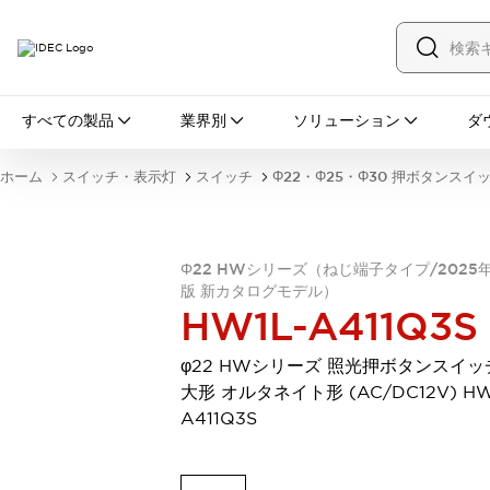
すべての製品
すべての製品
業界別
ソリューション
ダ
スイッチ・表示灯
スイッチ
表示灯・ブザー
ホーム
スイッチ・表示灯
スイッチ
Φ22・Φ25・Φ30 押ボタンスイ
一覧を表示する
安全・防爆機器
安全機器
防爆機器
一覧を表示する
インダストリアルコンポーネンツ
Φ22 HWシリーズ（ねじ端子タイプ/2025
版 新カタログモデル）
リレー・タイマ
端子台
電源機器
HW1L-A411Q3S
サーキットプロテクタ
LED照明
一覧を表示する
φ22 HWシリーズ 照光押ボタンスイッ
オートメーション
大形 オルタネイト形 (AC/DC12V) HW
PLC
プログラマブル表示器
A411Q3S
産業用イーサネット
一覧を表示する
センシング
センサ
自動認識
イオナイザ