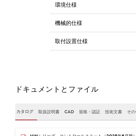
本質的な対策で爆発事故のリスクを抑える
環境仕様
半導体製造装置の設計自由度を高める方法
ダウンタイムを長引かせるスイッチ交換を瞬時に
機械的仕様
安全規格への対応
危険性の低い機械にカテゴリ2安全リレーモジュールの選択を
光電センサでは実現できなかった工数を削減する手段とは？
取付設置仕様
一覧を表示する
業界別
一覧を表示する
ソリューション
安全、そしてその先へ
IDECの安全コンセプト
IDECの協調安全/Safety2.0
ドキュメントとファイル
安全に関する法令・規格
基礎からわかる安全機器講座
安全セミナー/安全コンサルティング
SISTEMAとは
一覧を表示する
カタログ
取扱説明書
CAD
規格・認証
技術文書
その
IIoT対応デバイス
RFID認証
制御パネルレス
AGV/AMRの開発&導入促進