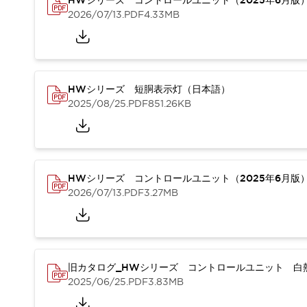
HWシリーズ コントロールユニット（2025年6月版
重量物搬送アシスト
2026/07/13
.PDF
4.33MB
COLLABORATIVE ROBOTS
SWD搭載 AMR開発キット
防爆ソリューション
「防爆受注製品」のご提案
防爆技術への取り組み
HWシリーズ 短胴表示灯（日本語）
2025/08/25
.PDF
851.26KB
防爆関連の法律・政令・省令
防爆安全セミナー
アプリケーション・事例
防爆技術
一覧を表示する
プリント基板製品ソリューション
HWシリーズ コントロールユニット（2025年6月版
商品箱詰め装置
2026/07/13
.PDF
3.27MB
人と機械の接点を清潔に
一覧を表示する
ダウンロード
デジタルカタログ
RoHS指令への取り組み
旧カタログ_HWシリーズ コントロールユニット 白熱
規格認証製品
2025/06/25
.PDF
3.83MB
ソフトウェアダウンロード
Automation Organizer