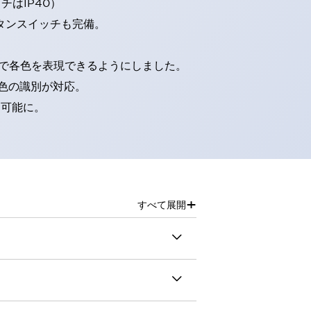
はIP40）
タンスイッチも完備。
D球で各色を表現できるようにしました。
色の識別が対応。
別可能に。
+
すべて展開