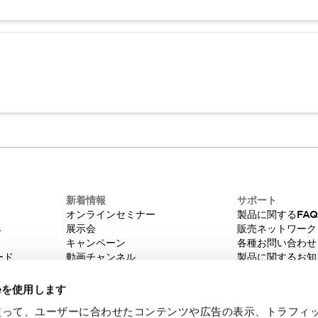
新着情報
サポート
オンラインセミナー
製品に関するFA
み
展示会
販売ネットワーク
キャンペーン
各種お問い合わせ
ード
動画チャンネル
製品に関するお知
技術コラム
販売中止品/推奨
IDEC ニュースレター
輸出該非判定
ieを使用します
機種選定システム
eを使って、ユーザーに合わせたコンテンツや広告の表示、トラフィ