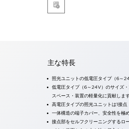
一覧を表示する
モビリティソリューション
セーフティホイールドライブ（SWD）
アシストホイールドライブ（AWD）
一覧を表示する
業界別
AGV/AMR
タブレットに安全機能を追加
安全対策の死角をなくし人身事故を防ぐ
主な特長
人とAGVとの突発的な接触への対策
無人搬送車の低床化と安全性を両立
照光ユニットの低電圧タイプ（6～2
この表示器がAGVに向く理由
移動式ロボットの安全対策
一覧を表示する
低電圧タイプ（6～24V）のサイズ
自動車
スペース・装置の軽量化に貢献しま
ロボットに潜むリスクを徹底検証
安全柵内の人的被害を削減
高電圧タイプの照光ユニットは1接点
大型表示灯の統一で工数削減
小型装置の安全対策
一体構造の端子カバー、安全性を極
水素ステーションに信頼のおける防爆対策を
E-モビリティの時代にむけて
接点部をセルフクリーニングするロ
リチウムイオン電池製造における金属（主に銅）混入対策