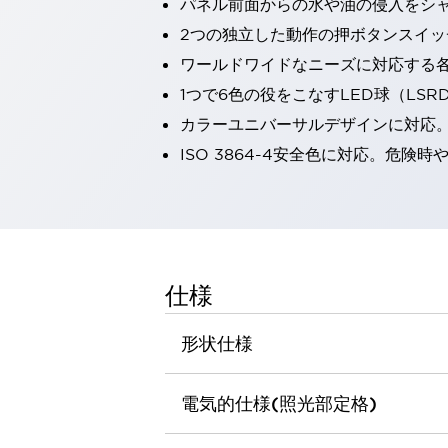
パネル前面からの水や油の侵入をシャッ
一覧を表示する
2つの独立した動作の押ボタンスイッ
工作機械
ワールドワイドなニーズに対応する
タッチパネルを市販タブレットに置き換えてコストダウン
小型の5,000Ｎの堅牢性に優れた安全スイッチで耐久性アップ
1つで6色の役をこなすLED球（LS
装置のコンパクト化につながる回路設計
カラーユニバーサルデザインに対応
工作機械のコスト削減のコツ
ISO 3864-4安全色に対応。危
工作機械に小型化の可能性を見出す
デザイン視点で工作機械の付加価値をアップ
このLED照明が工作機械のワークに向く理由
機器の故障につながる「瞬停」を防ぐ
フラット照明で綺麗な加工面を確認
イネーブル装置で安全性を強化
一覧を表示する
仕様
ロボット
ティーチングペンダントを市販タブレットに置き換えるには
形状仕様
人とロボットの協働作業を一層安全で効率的に
協働ロボットのポテンシャルを発揮する安全対策
電気的仕様(照光部定格)
一覧を表示する
半導体