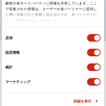
の点灯/消灯の認識および、点灯時のランプ色の識別が
解析の各サードパーティに情報を共有しています。ここ
対応。
で収集された情報は、ユーザーが各パートナーに提供し
た際に収集された情報と組み合わされ、各パートナーに
ISO 3864-4安全色に対応。危険時や緊急事態時の色表
よって使用されることがあります。
現がより明確・鮮明で、より多くの方が識別可能に。
同
必須
意
の
選
+
仕様
設定情報
すべて展開
択
形状仕様
統計
電気的仕様(照光部定格)
マーケティング
環境仕様
機械的仕様
詳細を表示