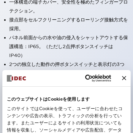
一体構造の端子カバー、安全性を極めたフィンガープロ
テクション。
接点部をセルフクリーニングするローリング接触方式を
採用。
パネル前面からの水や油の侵入をシャットアウトする保
護構造：IP65。（ただし2点押ボタンスイッチは
IP40）
2つの独立した動作の押ボタンスイッチと表示灯の3つ
の機能を1つのスイッチで可能にした2点押ボタンスイッ
チも完備。
ワールドワイドなニーズに対応する各種電圧を完備。
このウェブサイトはCookieを使用します
1つで6色の役をこなすLED球（LSRD球）。これまで色
ごとに分かれていたLED球を、1色のLED球で各色を表
このサイトではCookieを使って、ユーザーに合わせたコ
ンテンツや広告の表示、トラフィックの分析を行ってい
現できるようにしました。
ます。またユーザーによるサイトの利用状況についても
カラーユニバーサルデザインに対応。表示灯（角平形）
情報を収集し、ソーシャルメディアや広告配信、データ