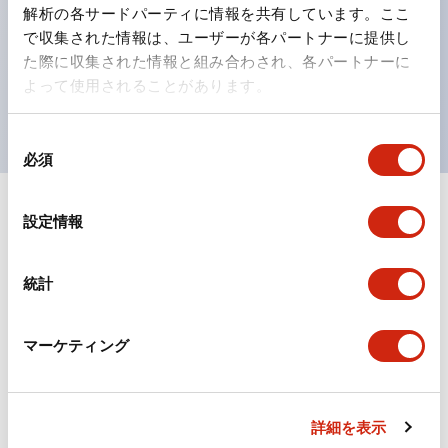
の点灯/消灯の認識および、点灯時のランプ色の識別が
解析の各サードパーティに情報を共有しています。ここ
対応。
で収集された情報は、ユーザーが各パートナーに提供し
た際に収集された情報と組み合わされ、各パートナーに
ISO 3864-4安全色に対応。危険時や緊急事態時の色表
よって使用されることがあります。
現がより明確・鮮明で、より多くの方が識別可能に。
同
必須
意
の
選
+
仕様
設定情報
すべて展開
択
形状仕様
統計
電気的仕様(照光部定格)
マーケティング
環境仕様
機械的仕様
詳細を表示