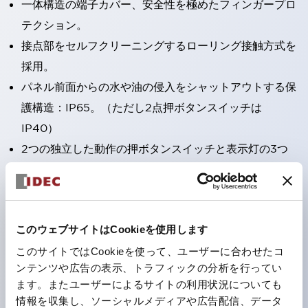
一体構造の端子カバー、安全性を極めたフィンガープロ
テクション。
接点部をセルフクリーニングするローリング接触方式を
採用。
パネル前面からの水や油の侵入をシャットアウトする保
護構造：IP65。（ただし2点押ボタンスイッチは
IP40）
2つの独立した動作の押ボタンスイッチと表示灯の3つ
の機能を1つのスイッチで可能にした2点押ボタンスイッ
チも完備。
ワールドワイドなニーズに対応する各種電圧を完備。
このウェブサイトはCookieを使用します
1つで6色の役をこなすLED球（LSRD球）。これまで色
ごとに分かれていたLED球を、1色のLED球で各色を表
このサイトではCookieを使って、ユーザーに合わせたコ
ンテンツや広告の表示、トラフィックの分析を行ってい
現できるようにしました。
ます。またユーザーによるサイトの利用状況についても
カラーユニバーサルデザインに対応。表示灯（角平形）
情報を収集し、ソーシャルメディアや広告配信、データ