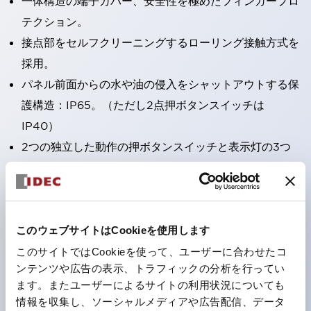
一体構造の端子カバー、安全性を極めたフィンガープロ
テクション。
接点部をセルフクリーニングするローリング接触方式を
採用。
パネル前面からの水や油の侵入をシャットアウトする保
護構造：IP65。（ただし2点押ボタンスイッチは
IP40）
2つの独立した動作の押ボタンスイッチと表示灯の3つ
の機能を1つのスイッチで可能にした2点押ボタンスイッ
チも完備。
ワールドワイドなニーズに対応する各種電圧を完備。
1つで6色の役をこなすLED球（LSRD球）。これまで色
このウェブサイトはCookieを使用します
ごとに分かれていたLED球を、1色のLED球で各色を表
このサイトではCookieを使って、ユーザーに合わせたコ
ンテンツや広告の表示、トラフィックの分析を行ってい
現できるようにしました。
ます。またユーザーによるサイトの利用状況についても
カラーユニバーサルデザインに対応。表示灯（角平形）
情報を収集し、ソーシャルメディアや広告配信、データ