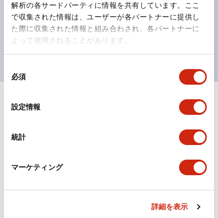
の点灯/消灯の認識および、点灯時のランプ色の識別が
解析の各サードパーティに情報を共有しています。ここ
対応。
で収集された情報は、ユーザーが各パートナーに提供し
た際に収集された情報と組み合わされ、各パートナーに
ISO 3864-4安全色に対応。危険時や緊急事態時の色表
よって使用されることがあります。
現がより明確・鮮明で、より多くの方が識別可能に。
同
必須
意
の
選
+
仕様
すべて展開
設定情報
択
形状仕様
統計
電気的仕様(照光部定格)
マーケティング
環境仕様
機械的仕様
詳細を表示