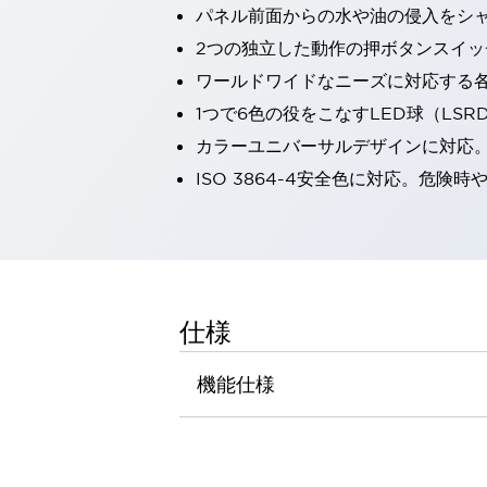
パネル前面からの水や油の侵入をシャッ
一覧を表示する
工作機械
2つの独立した動作の押ボタンスイッ
タッチパネルを市販タブレットに置き換えてコストダウン
ワールドワイドなニーズに対応する
小型の5,000Ｎの堅牢性に優れた安全スイッチで耐久性アップ
1つで6色の役をこなすLED球（LS
装置のコンパクト化につながる回路設計
カラーユニバーサルデザインに対応
工作機械のコスト削減のコツ
工作機械に小型化の可能性を見出す
ISO 3864-4安全色に対応。危
デザイン視点で工作機械の付加価値をアップ
このLED照明が工作機械のワークに向く理由
機器の故障につながる「瞬停」を防ぐ
フラット照明で綺麗な加工面を確認
イネーブル装置で安全性を強化
一覧を表示する
仕様
ロボット
ティーチングペンダントを市販タブレットに置き換えるには
機能仕様
人とロボットの協働作業を一層安全で効率的に
協働ロボットのポテンシャルを発揮する安全対策
一覧を表示する
半導体