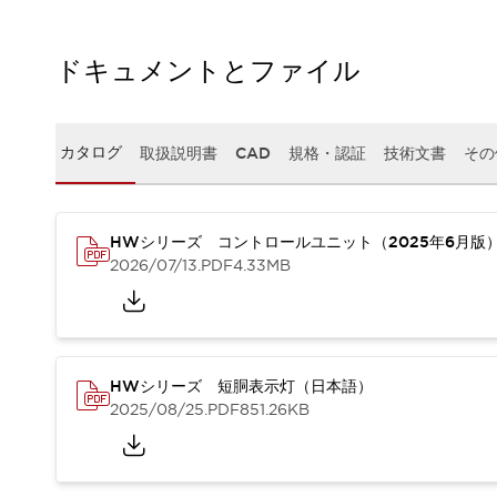
本質的な対策で爆発事故のリスクを抑える
半導体製造装置の設計自由度を高める方法
ダウンタイムを長引かせるスイッチ交換を瞬時に
ドキュメントとファイル
安全規格への対応
危険性の低い機械にカテゴリ2安全リレーモジュールの選択を
光電センサでは実現できなかった工数を削減する手段とは？
カタログ
取扱説明書
CAD
規格・認証
技術文書
その
一覧を表示する
業界別
一覧を表示する
ソリューション
安全、そしてその先へ
HWシリーズ コントロールユニット（2025年6月版
2026/07/13
.PDF
4.33MB
IDECの安全コンセプト
IDECの協調安全/Safety2.0
安全に関する法令・規格
基礎からわかる安全機器講座
安全セミナー/安全コンサルティング
HWシリーズ 短胴表示灯（日本語）
SISTEMAとは
一覧を表示する
2025/08/25
.PDF
851.26KB
IIoT対応デバイス
RFID認証
制御パネルレス
AGV/AMRの開発&導入促進