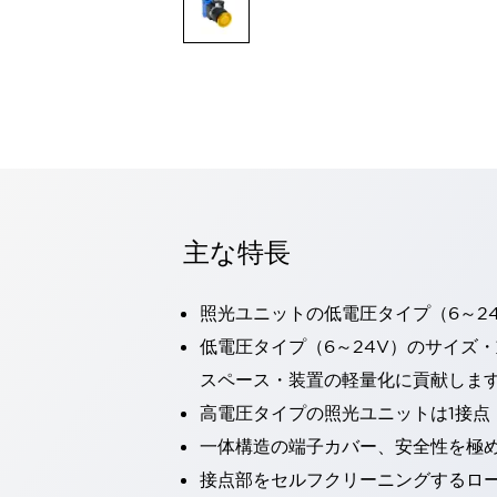
一覧を表示する
モビリティソリューション
セーフティホイールドライブ（SWD）
アシストホイールドライブ（AWD）
一覧を表示する
業界別
AGV/AMR
タブレットに安全機能を追加
安全対策の死角をなくし人身事故を防ぐ
主な特長
人とAGVとの突発的な接触への対策
無人搬送車の低床化と安全性を両立
この表示器がAGVに向く理由
移動式ロボットの安全対策
照光ユニットの低電圧タイプ（6～2
一覧を表示する
低電圧タイプ（6～24V）のサイズ
自動車
スペース・装置の軽量化に貢献しま
ロボットに潜むリスクを徹底検証
安全柵内の人的被害を削減
大型表示灯の統一で工数削減
小型装置の安全対策
高電圧タイプの照光ユニットは1接点
水素ステーションに信頼のおける防爆対策を
一体構造の端子カバー、安全性を極
E-モビリティの時代にむけて
接点部をセルフクリーニングするロ
リチウムイオン電池製造における金属（主に銅）混入対策