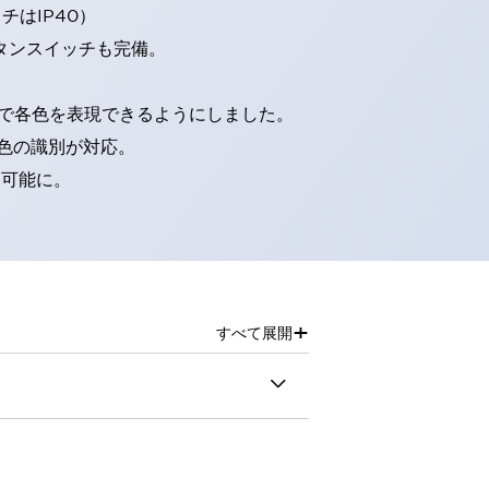
はIP40）
タンスイッチも完備。
D球で各色を表現できるようにしました。
色の識別が対応。
別可能に。
+
すべて展開