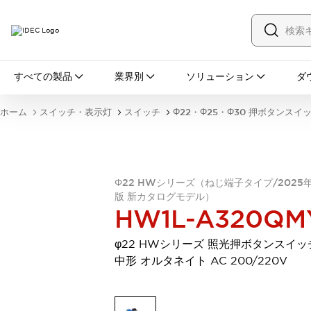
すべての製品
すべての製品
業界別
ソリューション
ダ
スイッチ・表示灯
スイッチ
表示灯・ブザー
ホーム
スイッチ・表示灯
スイッチ
Φ22・Φ25・Φ30 押ボタンスイ
一覧を表示する
安全・防爆機器
安全機器
防爆機器
一覧を表示する
インダストリアルコンポーネンツ
Φ22 HWシリーズ（ねじ端子タイプ/2025
リレー・タイマ
端子台
電源機器
版 新カタログモデル）
サーキットプロテクタ
LED照明
HW1L-A320QM
一覧を表示する
オートメーション
φ22 HWシリーズ 照光押ボタンスイッ
PLC
プログラマブル表示器
中形 オルタネイト AC 200/220V
産業用イーサネット
一覧を表示する
センシング
センサ
自動認識
イオナイザ