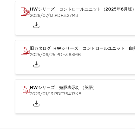
重量物搬送アシスト
HWシリーズ コントロールユニット（2025年6月版
COLLABORATIVE ROBOTS
2026/07/13
.PDF
3.27MB
SWD搭載 AMR開発キット
防爆ソリューション
「防爆受注製品」のご提案
防爆技術への取り組み
防爆関連の法律・政令・省令
旧カタログ_HWシリーズ コントロールユニット 白熱
防爆安全セミナー
2025/06/25
.PDF
3.83MB
アプリケーション・事例
防爆技術
一覧を表示する
プリント基板製品ソリューション
商品箱詰め装置
HWシリーズ 短胴表示灯（英語）
人と機械の接点を清潔に
2023/01/13
.PDF
764.17KB
一覧を表示する
ダウンロード
デジタルカタログ
RoHS指令への取り組み
規格認証製品
ソフトウェアダウンロード
Automation Organizer