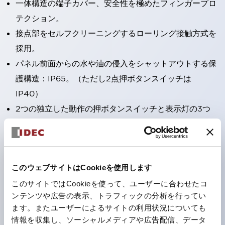
一体構造の端子カバー、安全性を極めたフィンガープロ
テクション。
接点部をセルフクリーニングするローリング接触方式を
採用。
パネル前面からの水や油の侵入をシャットアウトする保
護構造：IP65。（ただし2点押ボタンスイッチは
IP40）
2つの独立した動作の押ボタンスイッチと表示灯の3つ
の機能を1つのスイッチで可能にした2点押ボタンスイッ
チも完備。
ワールドワイドなニーズに対応する各種電圧を完備。
このウェブサイトはCookieを使用します
1つで6色の役をこなすLED球（LSRD球）。これまで色
ごとに分かれていたLED球を、1色のLED球で各色を表
このサイトではCookieを使って、ユーザーに合わせたコ
ンテンツや広告の表示、トラフィックの分析を行ってい
現できるようにしました。
ます。またユーザーによるサイトの利用状況についても
カラーユニバーサルデザインに対応。表示灯（角平形）
情報を収集し、ソーシャルメディアや広告配信、データ