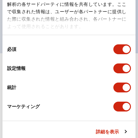
の点灯/消灯の認識および、点灯時のランプ色の識別が
解析の各サードパーティに情報を共有しています。ここ
対応。
で収集された情報は、ユーザーが各パートナーに提供し
た際に収集された情報と組み合わされ、各パートナーに
ISO 3864-4安全色に対応。危険時や緊急事態時の色表
よって使用されることがあります。
現がより明確・鮮明で、より多くの方が識別可能に。
同
必須
意
の
選
+
仕様
設定情報
すべて展開
択
形状仕様
統計
電気的仕様(照光部定格)
マーケティング
環境仕様
機械的仕様
詳細を表示