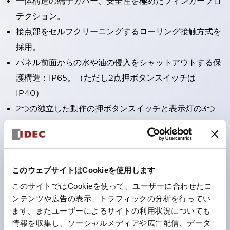
一体構造の端子カバー、安全性を極めたフィンガープロ
テクション。
接点部をセルフクリーニングするローリング接触方式を
採用。
パネル前面からの水や油の侵入をシャットアウトする保
護構造：IP65。（ただし2点押ボタンスイッチは
IP40）
2つの独立した動作の押ボタンスイッチと表示灯の3つ
の機能を1つのスイッチで可能にした2点押ボタンスイッ
チも完備。
ワールドワイドなニーズに対応する各種電圧を完備。
1つで6色の役をこなすLED球（LSRD球）。これまで色
このウェブサイトはCookieを使用します
ごとに分かれていたLED球を、1色のLED球で各色を表
このサイトではCookieを使って、ユーザーに合わせたコ
ンテンツや広告の表示、トラフィックの分析を行ってい
現できるようにしました。
ます。またユーザーによるサイトの利用状況についても
カラーユニバーサルデザインに対応。表示灯（角平形）
情報を収集し、ソーシャルメディアや広告配信、データ