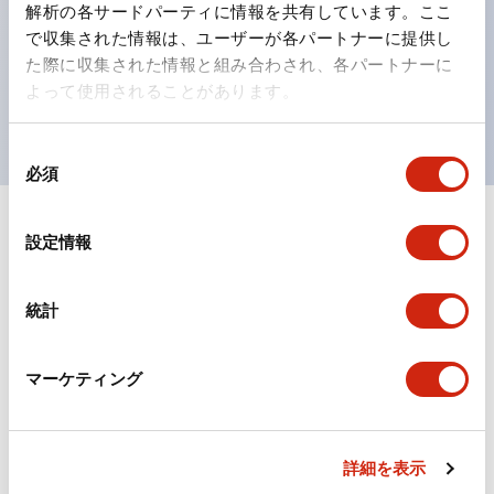
の点灯/消灯の認識および、点灯時のランプ色の識別が
解析の各サードパーティに情報を共有しています。ここ
対応。
で収集された情報は、ユーザーが各パートナーに提供し
た際に収集された情報と組み合わされ、各パートナーに
ISO 3864-4安全色に対応。危険時や緊急事態時の色表
よって使用されることがあります。
現がより明確・鮮明で、より多くの方が識別可能に。
同
必須
意
の
選
+
仕様
すべて展開
設定情報
択
形状仕様
統計
電気的仕様(照光部定格)
マーケティング
環境仕様
機械的仕様
詳細を表示